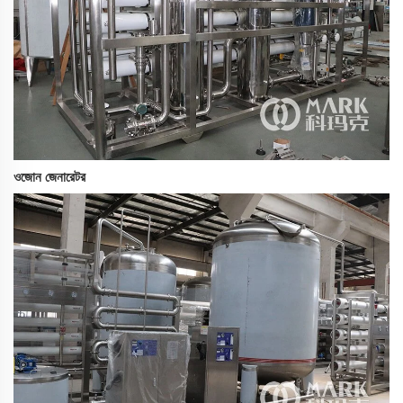
ওজোন জেনারেটর