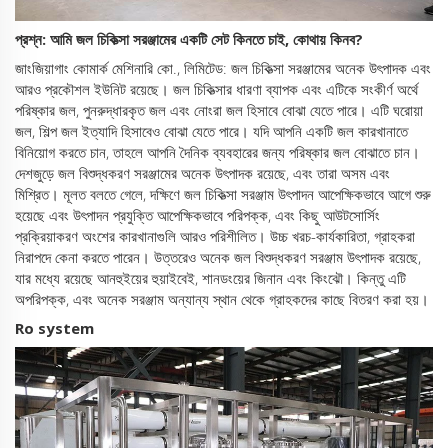
প্রশ্ন: আমি
জল চিকিত্সা সরঞ্জামের একটি সেট
কিনতে চাই, কোথায় কিনব?
জাংজিয়াগাং কোমার্ক মেশিনারি কো., লিমিটেড: জল চিকিত্সা সরঞ্জামের অনেক উৎপাদক এবং
আরও প্রকৌশল ইউনিট রয়েছে। জল চিকিত্সার ধারণা ব্যাপক এবং এটিকে সংকীর্ণ অর্থে
পরিষ্কার জল, পুনরুদ্ধারকৃত জল এবং নোংরা জল হিসাবে বোঝা যেতে পারে। এটি ঘরোয়া
জল, শিল্প জল ইত্যাদি হিসাবেও বোঝা যেতে পারে। যদি আপনি একটি জল কারখানাতে
বিনিয়োগ করতে চান, তাহলে আপনি দৈনিক ব্যবহারের জন্য পরিষ্কার জল বোঝাতে চান।
দেশজুড়ে জল বিশুদ্ধকরণ সরঞ্জামের অনেক উৎপাদক রয়েছে, এবং তারা অসম এবং
মিশ্রিত। মূলত বলতে গেলে, দক্ষিণে জল চিকিত্সা সরঞ্জাম উৎপাদন আপেক্ষিকভাবে আগে শুরু
হয়েছে এবং উৎপাদন প্রযুক্তি আপেক্ষিকভাবে পরিপক্ক, এবং কিছু আউটসোর্সিং
প্রক্রিয়াকরণ অংশের কারখানাগুলি আরও পরিশীলিত। উচ্চ খরচ-কার্যকারিতা, গ্রাহকরা
নিরাপদে কেনা করতে পারেন। উত্তরেও অনেক জল বিশুদ্ধকরণ সরঞ্জাম উৎপাদক রয়েছে,
যার মধ্যে রয়েছে আনহুইয়ের হুয়াইবেই, শানডংয়ের জিনান এবং কিংঝৌ। কিন্তু এটি
অপরিপক্ক, এবং অনেক সরঞ্জাম অন্যান্য স্থান থেকে গ্রাহকদের কাছে বিতরণ করা হয়।
Ro system