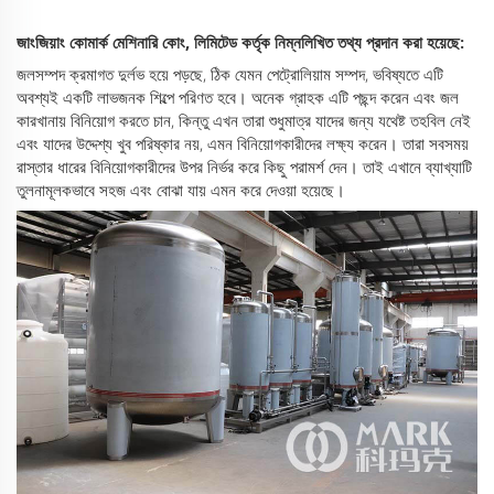
জাংজিয়াং কোমার্ক মেশিনারি কোং, লিমিটেড কর্তৃক নিম্নলিখিত তথ্য প্রদান করা হয়েছে:
জলসম্পদ ক্রমাগত দুর্লভ হয়ে পড়ছে, ঠিক যেমন পেট্রোলিয়াম সম্পদ, ভবিষ্যতে এটি
অবশ্যই একটি লাভজনক শিল্পে পরিণত হবে। অনেক গ্রাহক এটি পছন্দ করেন এবং জল
কারখানায় বিনিয়োগ করতে চান, কিন্তু এখন তারা শুধুমাত্র যাদের জন্য যথেষ্ট তহবিল নেই
এবং যাদের উদ্দেশ্য খুব পরিষ্কার নয়, এমন বিনিয়োগকারীদের লক্ষ্য করেন। তারা সবসময়
রাস্তার ধারের বিনিয়োগকারীদের উপর নির্ভর করে কিছু পরামর্শ দেন। তাই এখানে ব্যাখ্যাটি
তুলনামূলকভাবে সহজ এবং বোঝা যায় এমন করে দেওয়া হয়েছে।