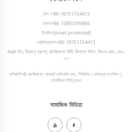
টেল:
+86-18751154413
ফোন:
+86-15850395866
ইমেইল:
[email protected]
ওয়াটসঅ্যাপ:
+86-18751154413
Add: চীন, জিয়াংসু প্রদেশ, ঝাংজিয়াগাং সিটি, জিনফেং টাউন, জিংয়ে রোড, এন০.
২৩
কপিরাইট © ঝাংজিয়াগাং কোমার্ক মেশিনারি কোং, লিমিটেড। সর্বস্বত্ব সংরক্ষিত |
গোপনীয়তা নীতি
|
ব্লগ
সামাজিক মিডিয়া