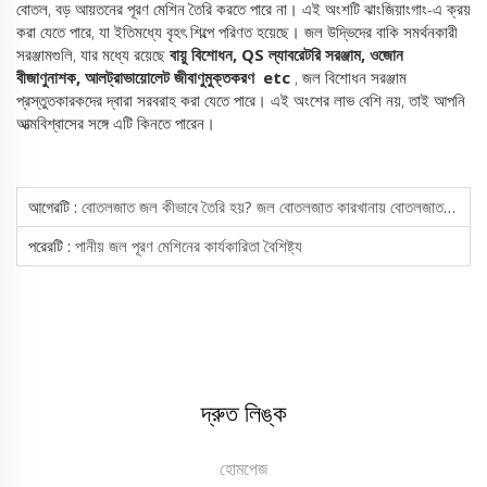
বোতল, বড় আয়তনের পূরণ মেশিন তৈরি করতে পারে না। এই অংশটি ঝাংজিয়াংগাং-এ ক্রয়
করা যেতে পারে, যা ইতিমধ্যে বৃহৎ শিল্পে পরিণত হয়েছে। জল উদ্ভিদের বাকি সমর্থনকারী
সরঞ্জামগুলি, যার মধ্যে রয়েছে
বায়ু বিশোধন, QS ল্যাবরেটরি সরঞ্জাম, ওজোন
বীজাণুনাশক, আলট্রাভায়োলেট জীবাণুমুক্তকরণ
etc
, জল বিশোধন সরঞ্জাম
প্রস্তুতকারকদের দ্বারা সরবরাহ করা যেতে পারে। এই অংশের লাভ বেশি নয়, তাই আপনি
আত্মবিশ্বাসের সঙ্গে এটি কিনতে পারেন।
আগেরটি :
বোতলজাত জল কীভাবে তৈরি হয়? জল বোতলজাত কারখানায় বোতলজাত জল উৎপাদন প্রক্রিয়া (Ⅲ)
পরেরটি :
পানীয় জল পূরণ মেশিনের কার্যকারিতা বৈশিষ্ট্য
দ্রুত লিঙ্ক
হোমপেজ