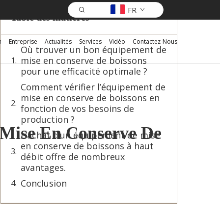
FR
Table des matières
n
Entreprise
Actualités
Services
Vidéo
Contactez-Nous
Où trouver un bon équipement de
mise en conserve de boissons
pour une efficacité optimale ?
Comment vérifier l’équipement de
mise en conserve de boissons en
fonction de vos besoins de
production ?
 Mise En Conserve De
L’achat d’un équipement de mise
en conserve de boissons à haut
débit offre de nombreux
avantages.
Conclusion