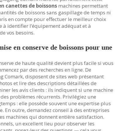
 en canettes de boissons
machines permettant
antités de boissons sans gaspillage de temps ni
pris en compte pour effectuer le meilleur choix
e à identifier l’équipement adéquat et à
 de vos besoins.
ise en conserve de boissons pour une
serve de haute qualité devient plus facile si vous
mmencez par des recherches en ligne. De
 Comark, disposent de sites web présentant
otos et lire des descriptions détaillées de
ner les avis clients : ils indiquent si une machine
 des problèmes récurrents. Privilégiez une
gtemps : elle possède souvent une expertise plus
e. En outre, demandez conseil à des entreprises
es machines qui donnent entière satisfaction.
nnels, un excellent lieu pour observer les
cants, posez-leur des questions — cela vous