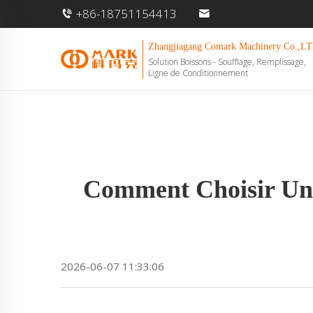
+86-18751154413
Zhangjiagang Comark Machinery Co.,LT
Solution Boissons - Soufflage, Remplissage,
Ligne de Conditionnement
Comment Choisir Un 
2026-06-07 11:33:06