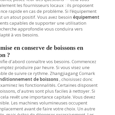
alement les fournisseurs locaux : ils proposent
ance rapide en cas de problème. Si l’équipement
st un atout positif. Vous avez besoin
équipement
nts capables de supporter une utilisation
e recherche approfondie vous conduira vers
apté à vos besoins.
mise en conserve de boissons en
on ?
gnifie d'abord connaître vos besoins. Commencez
omptez produire par heure. Si vous visez une
able de suivre ce rythme. Zhangjiagang Comark
nditionnement de boissons
, choisissez donc
 examinez les fonctionnalités. Certaines disposent
issons, d'autres sont plus faciles à nettoyer. Si
 cela revêt une importance capitale. Vous devez
nible. Les machines volumineuses occupent
placement avant de faire votre choix. Un autre
pte, mais évitez de dépenser excessivement. Les