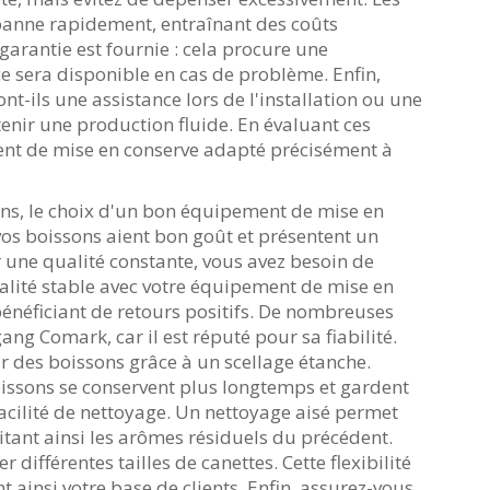
anne rapidement, entraînant des coûts
garantie est fournie : cela procure une
ce sera disponible en cas de problème. Enfin,
t-ils une assistance lors de l'installation ou une
enir une production fluide. En évaluant ces
ment de mise en conserve adapté précisément à
ns, le choix d'un bon équipement de mise en
vos boissons aient bon goût et présentent un
r une qualité constante, vous avez besoin de
alité stable avec votre équipement de mise en
bénéficiant de retours positifs. De nombreuses
ang Comark, car il est réputé pour sa fiabilité.
ur des boissons grâce à un scellage étanche.
boissons se conservent plus longtemps et gardent
facilité de nettoyage. Un nettoyage aisé permet
itant ainsi les arômes résiduels du précédent.
différentes tailles de canettes. Cette flexibilité
t ainsi votre base de clients. Enfin, assurez-vous