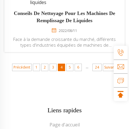
Conseils De Nettoyage Pour Les Machines De
Remplissage De Liquides
2022/08/11
Face à la demande croissante du marché, différents
types d'industries équipées de machines de
remplissage sont en train de subir silencieusement une
transformation, et la concurrence entre fabricants
devient également de plus en plus intense. Du point de
...
Précédent
1
2
3
4
5
6
24
Suivant
vue de l'emballage des matériaux,...
Liens rapides
Page d'accueil