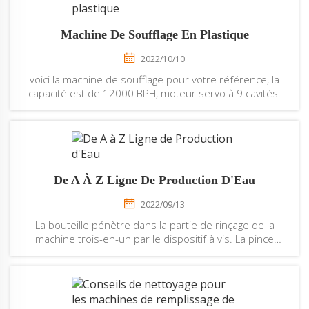
re...
Machine De Soufflage En Plastique
2022/10/10
voici la machine de soufflage pour votre référence, la
capacité est de 12000 BPH, moteur servo à 9 cavités.
De A À Z Ligne De Production D'Eau
2022/09/13
La bouteille pénètre dans la partie de rinçage de la
machine trois-en-un par le dispositif à vis. La pince
installée sur le plateau tournant attrape la bouteille, la
retourne de 180 degrés et oriente son goulot vers le
sol. Dans la zone spéciale de rinçage, la buse...