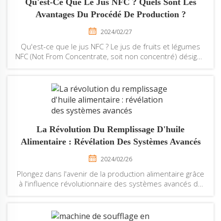
Qu'est-Ce Que Le Jus NFC ? Quels Sont Les
Avantages Du Procédé De Production ?
2024/02/27
Qu'est-ce que le jus NFC ? Le jus de fruits et légumes
NFC (Not From Concentrate, soit non concentré) désigne
les jus extraits de fruits et légumes frais, après
nettoyage, broyage, préchauffage enzymatique, filtration
de la pulpe, puis pasteurisés ou traités par tube UHT à
très haute température...
La Révolution Du Remplissage D'huile
Alimentaire : Révélation Des Systèmes Avancés
2024/02/26
Plongez dans l'avenir de la production alimentaire grâce
à l'influence révolutionnaire des systèmes avancés de
remplissage d'huile alimentaire. Cet article SEO dévoile
la magie transformative des technologies de pointe,
révélant le confort et les innombrables avantages qui