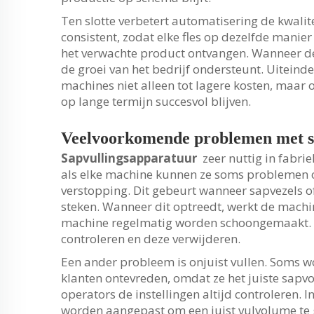
Ten slotte verbetert automatisering de kwalit
consistent, zodat elke fles op dezelfde manier
het verwachte product ontvangen. Wanneer de k
de groei van het bedrijf ondersteunt. Uiteind
machines niet alleen tot lagere kosten, maar 
op lange termijn succesvol blijven.
Veelvoorkomende problemen met s
Sapvullingsapparatuur
zeer nuttig in fabr
als elke machine kunnen ze soms problemen 
verstopping. Dit gebeurt wanneer sapvezels of
steken. Wanneer dit optreedt, werkt de machin
machine regelmatig worden schoongemaakt.
controleren en deze verwijderen.
Een ander probleem is onjuist vullen. Soms wo
klanten ontevreden, omdat ze het juiste sapv
operators de instellingen altijd controleren. I
worden aangepast om een juist vulvolume te 