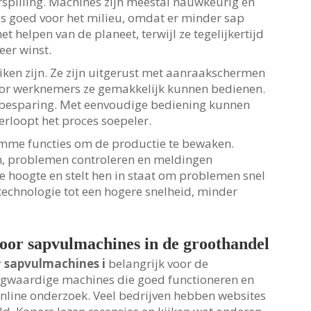
rspilling. Machines zijn meestal nauwkeurig en
is goed voor het milieu, omdat er minder sap
t helpen van de planeet, terwijl ze tegelijkertijd
eer winst.
ken zijn. Ze zijn uitgerust met aanraakschermen
or werknemers ze gemakkelijk kunnen bedienen.
enbesparing. Met eenvoudige bediening kunnen
erloopt het proces soepeler.
limme functies om de productie te bewaken.
n, problemen controleren en meldingen
e hoogte en stelt hen in staat om problemen snel
technologie tot een hogere snelheid, minder
oor sapvulmachines in de groothandel
r
sapvulmachines
i
belangrijk voor de
oogwaardige machines die goed functioneren en
nline onderzoek. Veel bedrijven hebben websites