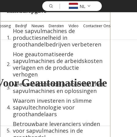
NL
Inhoudsopgave
ossing
Bedrijf
Nieuws
Diensten
Video
Contacteer Ons
Hoe sapvulmachines de
productiesnelheid in
groothandelbedrijven verbeteren
Hoe geautomatiseerde
sapvulmachines de arbeidskosten
verlagen en de productie
verhogen
Voor Geautomatiseerde
Veelvoorkomende problemen met
sapvulmachines en oplossingen
Waarom investeren in slimme
sapvultechnologie voor
groothandelaars
Betrouwbare leveranciers vinden
voor sapvulmachines in de