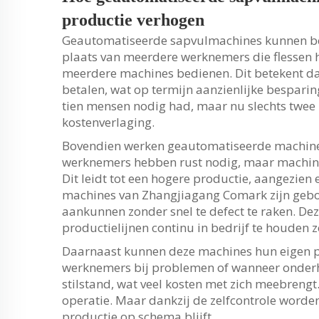
productie verhogen
Geautomatiseerde sapvulmachines kunnen bed
plaats van meerdere werknemers die flessen 
meerdere machines bedienen. Dit betekent d
betalen, wat op termijn aanzienlijke besparing
tien mensen nodig had, maar nu slechts twee
kostenverlaging.
Bovendien werken geautomatiseerde machines
werknemers hebben rust nodig, maar machine
Dit leidt tot een hogere productie, aangezien
machines van Zhangjiagang Comark zijn gebo
aankunnen zonder snel te defect te raken. De
productielijnen continu in bedrijf te houden z
Daarnaast kunnen deze machines hun eigen p
werknemers bij problemen of wanneer onderh
stilstand, wat veel kosten met zich meebrengt
operatie. Maar dankzij de zelfcontrole word
productie op schema blijft.