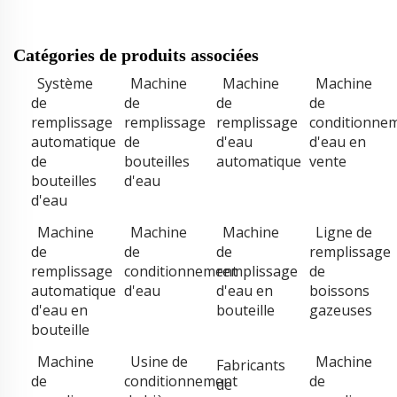
Catégories de produits associées
Système
Machine
Machine
Machine
de
de
de
de
remplissage
remplissage
remplissage
conditionne
automatique
de
d'eau
d'eau en
de
bouteilles
automatique
vente
bouteilles
d'eau
d'eau
Machine
Machine
Machine
Ligne de
de
de
de
remplissage
remplissage
conditionnement
remplissage
de
automatique
d'eau
d'eau en
boissons
d'eau en
bouteille
gazeuses
bouteille
Machine
Usine de
Machine
Fabricants
de
conditionnement
de
de