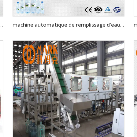
d'eau de 5000 BPH pour 500 ml pour toute la ligne de production d'eau minérale
machine automatique de remplissage d'eau minérale de 12 000 BPH (CGF24-24-8)