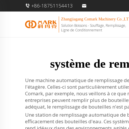
+86-18751154413
Zhangjiagang Comark Machinery Co.,LT
Solution Boissons - Soufflage, Remplissage,
Ligne de Conditionnement
système de rem
Une machine automatique de remplissage de bo
l'étagère. Celles-ci sont particulièrement uti
Comark, par exemple, nous veillons à ce que n
entreprises peuvent remplir plus de bouteille
adéquat, le remplissage de bouteilles n'est pa
Une station de remplissage automatique de 
efficacement des bouteilles d'eau. Ces systè
rend idéaux dans des environnements agités c