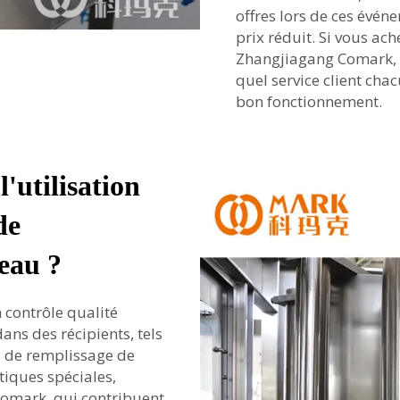
offres lors de ces évén
prix réduit. Si vous a
Zhangjiagang Comark, a
quel service client cha
bon fonctionnement.
l'utilisation
de
'eau ?
 contrôle qualité
ns des récipients, tels
s de remplissage de
tiques spéciales,
omark, qui contribuent