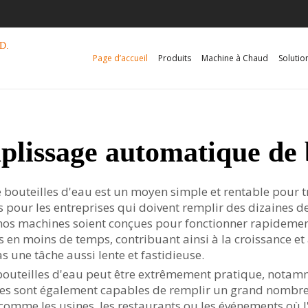
D.
Page d’accueil
Produits
Machine à Chaud
Solutio
plissage automatique de b
uteilles d'eau est un moyen simple et rentable pour tr
les pour les entreprises qui doivent remplir des dizaines
os machines soient conçues pour fonctionner rapidement e
s en moins de temps, contribuant ainsi à la croissance et
s une tâche aussi lente et fastidieuse.
bouteilles d'eau peut être extrêmement pratique, notam
mes sont également capables de remplir un grand nombre d
omme les usines, les restaurants ou les événements où l