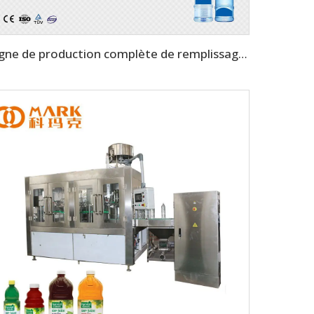
ligne de production complète de remplissage d'eau 5 gallons 20L 100-150 BPH avec fût PET