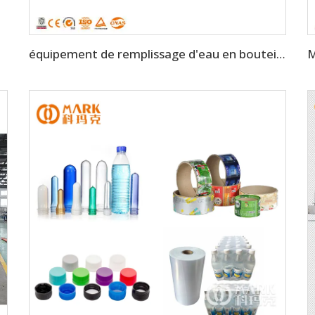
équipement de remplissage d'eau en bouteilles PET de 5L à 800BPH (CGF 6-6-1)