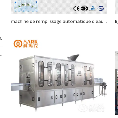
machine de remplissage automatique d'eau potable de 8000 BPH (CGF16-16-5)
 Boisson Eau Minérale, Sodas et Boissons Gazéifiées