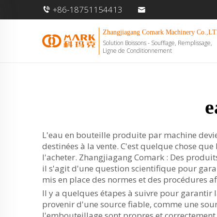
+86-18751154413
Zhangjiagang Comark Machinery Co.,LT
Solution Boissons - Soufflage, Remplissage,
Ligne de Conditionnement
e
L'eau en bouteille produite par machine devien
destinées à la vente. C'est quelque chose que 
l'acheter. Zhangjiagang Comark : Des produits 
il s'agit d'une question scientifique pour gar
mis en place des normes et des procédures afi
Il y a quelques étapes à suivre pour garantir 
provenir d'une source fiable, comme une sourc
l'embouteillage sont propres et correctement