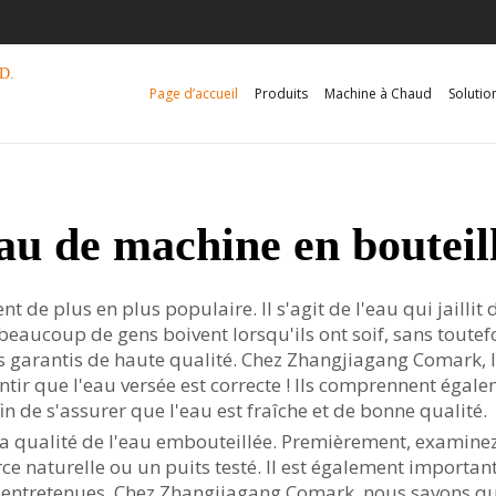
D.
Page d’accueil
Produits
Machine à Chaud
Solutio
au de machine en bouteil
t de plus en plus populaire. Il s'agit de l'eau qui jailli
beaucoup de gens boivent lorsqu'ils ont soif, sans toutef
garantis de haute qualité. Chez Zhangjiagang Comark, le v
antir que l'eau versée est correcte ! Ils comprennent égal
n de s'assurer que l'eau est fraîche et de bonne qualité.
la qualité de l'eau embouteillée. Premièrement, examinez 
e naturelle ou un puits testé. Il est également important
 entretenues. Chez Zhangjiagang Comark, nous savons que