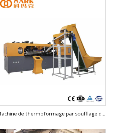
Machine de thermoformage par soufflage de bouteilles PET automatique