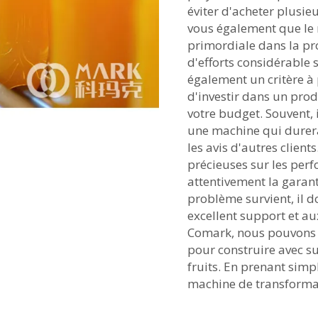
éviter d'acheter plusie
vous également que le n
primordiale dans la pro
d'efforts considérable si
également un critère à
d'investir dans un prod
votre budget. Souvent, 
une machine qui durera
les avis d'autres client
précieuses sur les perf
attentivement la garanti
problème survient, il do
excellent support et a
Comark, nous pouvons v
pour construire avec su
fruits. En prenant simp
machine de transformati