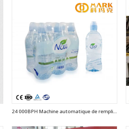
0 BPH
24 000BPH Machine automatique de remplissage d'eau minérale en bouteille de 500 ml (CGF-50-50-15)