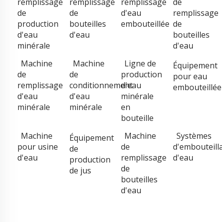
remplissage
remplissage
remplissage
de
de
de
d'eau
remplissage
production
bouteilles
embouteillée
de
d'eau
d'eau
bouteilles
minérale
d'eau
Machine
Machine
Ligne de
Équipement
de
de
production
pour eau
remplissage
conditionnement
d'eau
embouteillée
d'eau
d'eau
minérale
minérale
minérale
en
bouteille
Machine
Machine
Systèmes
Équipement
pour usine
de
d'embouteill
de
d'eau
remplissage
d'eau
production
de
de jus
bouteilles
d'eau