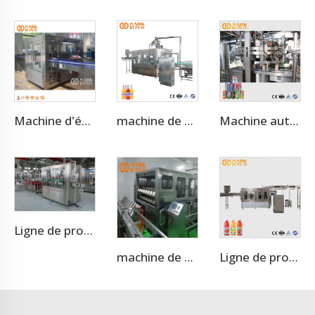
Machine d'étiquetage de bouteilles à colle thermofusible OPP adhésive automatique
machine de remplissage de jus en bouteilles de verre de 500 ml, 3500 BPH
Machine automatique de remplissage et de scellement de canettes en aluminium de 330ml, 3000 canettes par heure pour bière artisanale/jus
Ligne de production de machine de remplissage de canettes d'energy drink
machine de remplissage d'eau pour fûts de 3 à 5 gallons 900 BPH
Ligne de production de presse-fruits Machine de traitement