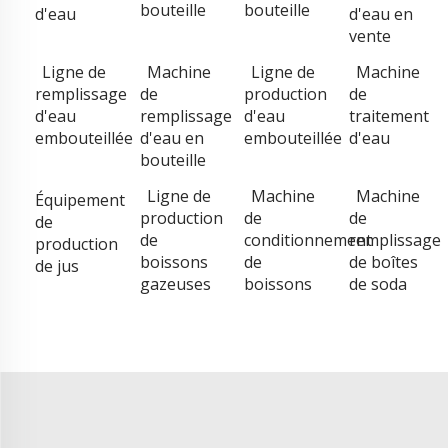
bouteille
bouteille
d'eau
d'eau en
vente
Ligne de
Machine
Ligne de
Machine
remplissage
de
production
de
d'eau
remplissage
d'eau
traitement
embouteillée
d'eau en
embouteillée
d'eau
bouteille
Ligne de
Machine
Machine
Équipement
production
de
de
de
de
conditionnement
remplissage
production
boissons
de
de boîtes
de jus
gazeuses
boissons
de soda