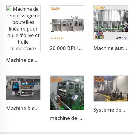
20 000 BPH Machine de Remplissage et de Conditionnement pour Eau Plate, Eau de Source et Eau Purifiée
Machine automatique de remplissage et de scellement de canettes en aluminium de 330ml pour boissons énergisantes/jus
Machine de remplissage de bouteilles linéaire pour huile d'olive et huile alimentaire
Machine à emballer des cartons
Système de filtration et de traitement d'eau par osmose inverse
machine de remplissage d'eau pour fûts de 3 à 5 gallons 900 BPH