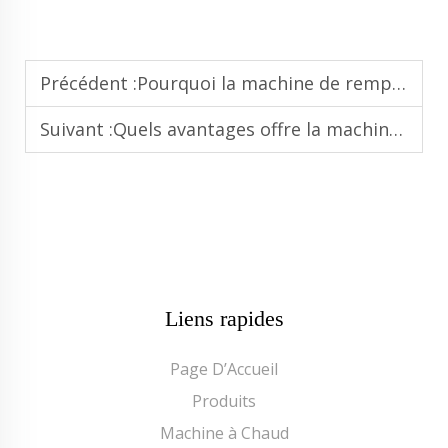
Précédent :
Pourquoi la machine de remplissage d’eau améliore-t-elle la cohérence et la précision dans le conditionnement en bouteilles
Suivant :
Quels avantages offre la machine de remplissage de jus pour le remplissage à froid et le remplissage à chaud ?
Liens rapides
Page D’Accueil
Produits
Machine à Chaud