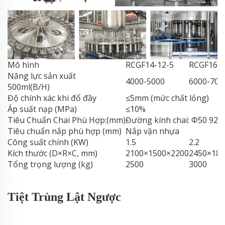
Mô hình
RCGF14-12-5
RCGF16-1
Năng lực sản xuất
4000-5000
6000-700
500ml(B/H)
Độ chính xác khi đổ đầy
≤5mm (mức chất lỏng)
Áp suất nạp (MPa)
≤10%
Tiêu Chuẩn Chai Phù Hợp:(mm)
Đường kính chai: Φ50 92, 
Tiêu chuẩn nắp phù hợp (mm)
Nắp vặn nhựa
Công suất chính (KW)
1.5
2.2
Kích thước (D×R×C, mm)
2100×1500×2200
2450×180
Tổng trọng lượng (kg)
2500
3000
Tiệt Trùng Lật Ngược