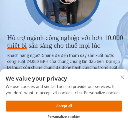
Hỗ trợ ngành công nghiệp với hơn 10.000
thiết bị sẵn sàng cho thuê mọi lúc
Khách hàng người Ghana đã đến thăm dây sản xuất nước
công suất 24.000 BPH của chúng chúng lần đầu tiên. Đội ngũ
kỹ thuật của chúng chúng đã đồng hành cùng họ trong suốt
chuyến thăm, tập trung giới thiệu các thiết bị cốt lõi như máy
We value your privacy
thổi khuôn, thiết bị xử lý nước, máy chiết, máy in laser, máy
dán nhãn và máy đóng gói, cũng như các quy trình sản xuất và
We use cookies and similar tools to provide our services. If
tiêu chuẩn kiểm soát chất lượng. Chúng chúng cũng đã trình
you don't want to accept all cookies, click Personalize cookies.
diễn trực tiếp quy trình vận hành tự động. Khách hàng đã quan
sát chi tiết hoạt động của thiết bị và tham vấn chúng chúng về
Accept all
các vấn đề then chốt như sự ổn định năng lực sản xuất, mức
Máy chính
tiêu thụ năng lượng và bảo trì sau bán. Đội ngũ của chúng
Personalize cookies
chúng đã cung cấp câu trả lời chuyên nghiệp cho từng câu hỏi.
Khách hàng đánh giá rất cao mức độ thông minh của dây sản