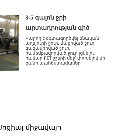
ունը, և հաստատվեց
ն համաձայնագիրը։
3-5 գալոն ջրի
արտադրության գիծ
Կարող է օգտագործվել բնական
աղբյուրի ջուր, մաքրված ջուր,
գազավորված ջուր,
համեմքավորված ջուր լցնելու
համար PET շշերի մեջ՝ փոխելով մի
քանի պահեստամասեր:
Հարմար է 3-5 գալոնանոց շշերի
համար:
Ավտոմատ ջրի լցման մեքենան
օգտագործում է լվացման, լցման և
փակման 3-ի-1 տեխնոլոգիան, PLC
կառավարում, շոշափելի էկրան,
հիմնականում պատրաստված է
SUS304/SUS316-ից:
100-2500 BPH 5 գալոնի համար:
Լցման ճշգրտությունը ավելի քիչ կամ
Սոցիալ միջավայր
շատ է 1%-ից: