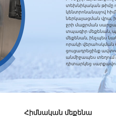
տեխնիկական թիմը ո
կենտրոնանալով հի
ներկայացման վրա, 
ջրի մաքրման սարքավ
տպագիր մեքենան, 
մեքենան, ինչպես ն
որակի վերահսկման
ցուցադրեցինք ավտ
անմիջապես տեղում
դիտարկեց սարքավոր
ուղղեց արտադրողակ
էներգախնայողական
սպասարկման վերաբե
յուրաքանչյուր հար
պատասխանները։ Հ
արտադրական գծի ի
արտադրողականությո
Հիմնական մեքենա
համատեղելության ա