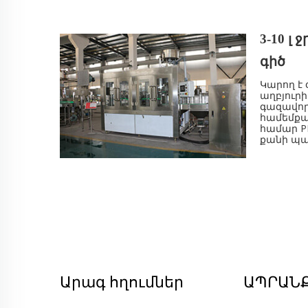
3-10 լ
գիծ
Կարող է
աղբյուրի
գազավոր
համեմքավ
համար PE
քանի պ
Հարմար 
շշերի հա
Ավտոմատ
օգտագործ
փակման 
կառավար
հիմնակա
SUS304/SU
500-10,0
Լցման ճշ
Արագ հղումներ
ԱՊՐԱՆ
շատ է 1%