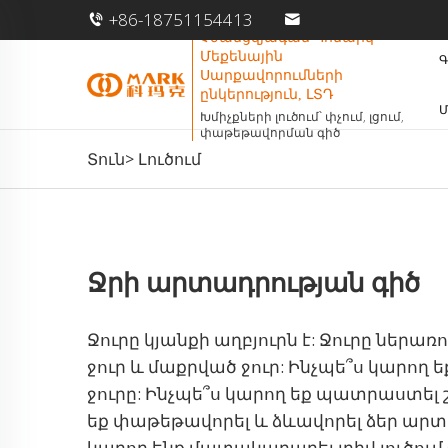
+86-18751154413
Չժանցզյագան Կոմարկ
Մեքենային
Գ
Սարքավորումների
ընկերություն, ԼՏԴ
Մ
Խմիչքների լուծում՝ փչում, լցում,
փաթեթավորման գիծ
Տուն>
Լուծում
Ջրի արտադրության գիծ
Ջուրը կյանքի աղբյուրն է: Ջուրը ներառ
ջուր և մաքրված ջուր: Ինչպե՞ս կարող 
ջուրը: Ինչպե՞ս կարող եք պատրաստել շ
եք փաթեթավորել և ձևավորել ձեր արտ
կարող ենք մատակարարել լրիվ լուծում