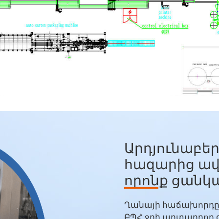
Արդյունաբեր
հազարից ավ
որոնք ցանկ
են վարձակա
Ղանայի հաճախորդը ա
ԲՊՀ ջրի արտադրող գ