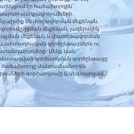
ւղեկցում էր հաճախորդին՝
մնարար սարքավորումների
ինչպիսիք են փողավորման մեքենան,
որումը, լցման մեքենան, լազերային
պպչման մեքենան և փաթեթավորման
աև արտադրական գործընթացներն ու
 ստանդարտները։ Մենք նաև
ոմատացված գործարկման գործընթացը
։ Հաճախորդը մանրամասնորեն
ումների գործարկումը և մեզ հարցման
անության կայունության,
ության և սպասարկման հետագա
րյալ հիմնարար հարցերին։ Մեր թիմը
ցին տվեց մասնագիտական
աճախորդը բարձր գնահատեց
նտելեկտուալացման մակարդակը,
ւնը, սարքավորումների
րդյունավետությունը և սպասարկման