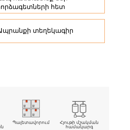
որձագետների հետ
Ապրանքի տեղեկագիր
Պալետավորում
Հյութի մշակման
Ջրի մշ
ան
համակարգ