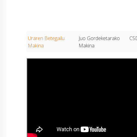
Uraren Betegailu
Juo Gordeketarako
CSD
Makina
Makina