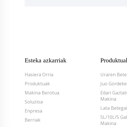
Esteka azkarriak
Produktua
Hasiera Orria
Uraren Bete
Produktuak
Juo Gordeke
Makina Berotua
Edari Gazta
Makina
Soluzioa
Lata Betega
Enpresa
5L/10L/5 Ga
Berriak
Makina