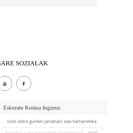
SARE SOZIALAK
Eskuratu Kostua Inguruz
Gure adina gurekin jarraituko zaie hamarrekika.
0/100