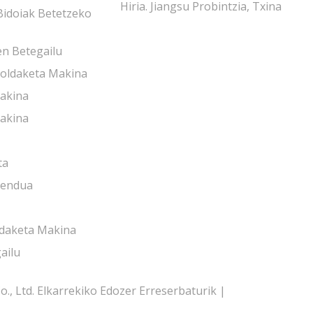
Hiria. Jiangsu Probintzia, Txina
Bidoiak Betetzeko
en Betegailu
oldaketa Makina
Makina
akina
ta
mendua
ldaketa Makina
ailu
, Ltd. Elkarrekiko Edozer Erreserbaturik |