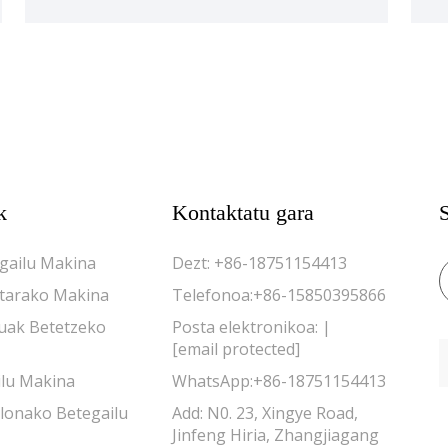
k
Kontaktatu gara
gailu Makina
Dezt:
+86-18751154413
tarako Makina
Telefonoa:
+86-15850395866
tuak Betetzeko
Posta elektronikoa: |
[email protected]
ilu Makina
WhatsApp:
+86-18751154413
llonako Betegailu
Add: N0. 23, Xingye Road,
Jinfeng Hiria, Zhangjiagang