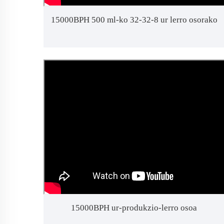
15000BPH 500 ml-ko 32-32-8 ur lerro osorako
15000BPH ur-produkzio-lerro osoa