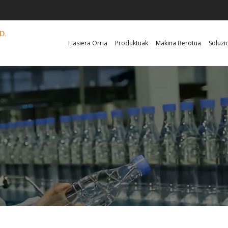
D.
Hasiera Orria
Produktuak
Makina Berotua
Soluzi