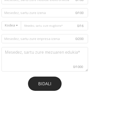
0/100
Kodea
0/16
0/200
0/1000
BIDALI