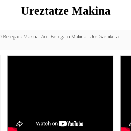
Ureztatze Makina
 Betegailu Makina
Ardi Betegailu Makina
Ure Garbiketa