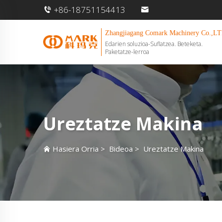
+86-18751154413
Zhangjiagang Comark Machinery Co.,LT
Edarien soluzioa-Suflatzea. Beteketa.
Paketatze-lerroa
Ureztatze Makina
Hasiera Orria
>
Bideoa
>
Ureztatze Makina