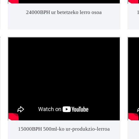
24000BPH ur betetzeko lerro osoa
15000BPH 500ml-ko ur-produkzio-lerroa