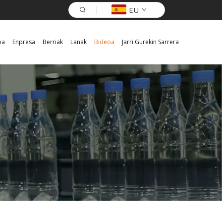
EU
oa
Enpresa
Berriak
Lanak
Bideoa
Jarri Gurekin Sarrera