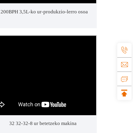
1200BPH 3,5L-ko ur-produkzio-lerro osoa
32 32-32-8 ur betetzeko makina