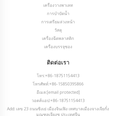
เครื่องวางพาเลท
การบำบัดน้ำ
การเตรียมล่วงหน้า
วัสดุ
เครื่องฉีดพลาสติก
เครื่องบรรจุซอง
ติดต่อเรา
โทร:
+86-18751154413
โทรศัพท์:
+86-15850395866
อีเมล:
[email protected]
วอตส์แอป:
+86-18751154413
Add: เลข 23 ถนนซิงเย่ เมืองจินเฟิง เทศบาลเมืองจางเจียกั๋ง
มณฑลเจียงซู ประเทศจีน