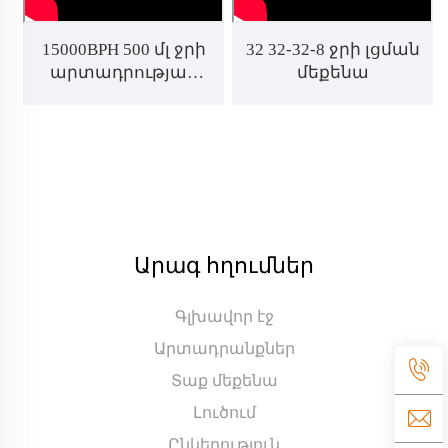
15000BPH 500 մլ ջրի
32 32-32-8 ջրի լցման
արտադրության
մեքենա
գիծ
Արագ հղումներ
Գլխավոր էջ
Արտադրանքներ
Տաք մեքենա
Լուծում
Ընկերություն