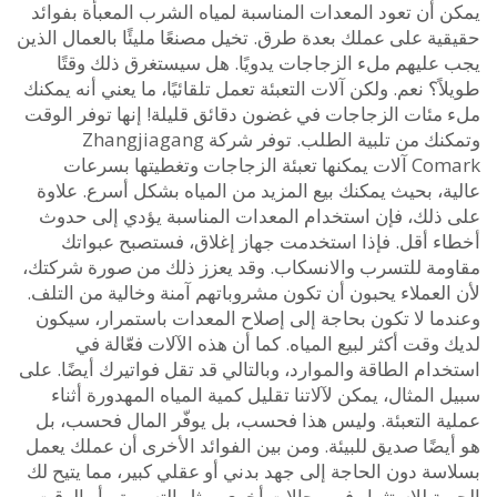
أن تعود المعدات المناسبة لمياه الشرب المعبأة بفوائد
ة على عملك بعدة طرق. تخيل مصنعًا مليئًا بالعمال الذين
عليهم ملء الزجاجات يدويًا. هل سيستغرق ذلك وقتًا
ً؟ نعم. ولكن آلات التعبئة تعمل تلقائيًا، ما يعني أنه يمكنك
مئات الزجاجات في غضون دقائق قليلة! إنها توفر الوقت
وتمكنك من تلبية الطلب. توفر شركة Zhangjiagang
Comark آلات يمكنها تعبئة الزجاجات وتغطيتها بسرعات
ة، بحيث يمكنك بيع المزيد من المياه بشكل أسرع. علاوة
ذلك، فإن استخدام المعدات المناسبة يؤدي إلى حدوث
ء أقل. فإذا استخدمت جهاز إغلاق، فستصبح عبواتك
مة للتسرب والانسكاب. وقد يعزز ذلك من صورة شركتك،
لعملاء يحبون أن تكون مشروباتهم آمنة وخالية من التلف.
ما لا تكون بحاجة إلى إصلاح المعدات باستمرار، سيكون
وقت أكثر لبيع المياه. كما أن هذه الآلات فعّالة في
ام الطاقة والموارد، وبالتالي قد تقل فواتيرك أيضًا. على
المثال، يمكن لآلاتنا تقليل كمية المياه المهدورة أثناء
ة التعبئة. وليس هذا فحسب، بل يوفّر المال فحسب، بل
ضًا صديق للبيئة. ومن بين الفوائد الأخرى أن عملك يعمل
سة دون الحاجة إلى جهد بدني أو عقلي كبير، مما يتيح لك
ية للاستثمار في مجالات أخرى، مثل التسويق، أو الوقت