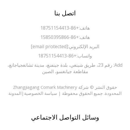
اتصل بنا
هاتف:
+86-18751154413
هاتف:
+86-15850395866
البريد الإلكتروني:
[email protected]
واتساب:
+86-18751154413
Add: رقم 23، طريق شينغي، بلدة جينفنغ، مدينة تشانغجياجانغ،
مقاطعة جيانغسو، الصين
حقوق النشر © شركة Zhangjiagang Comark Machinery
حدودة. جميع الحقوق محفوظة |
سياسة الخصوصية
|
المدونة
وسائل التواصل الاجتماعي