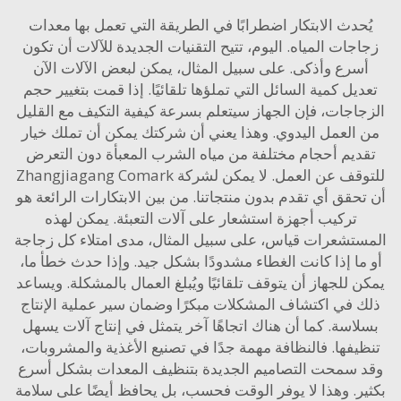
حدث الابتكار اضطرابًا في الطريقة التي تعمل بها معدات
جات المياه. اليوم، تتيح التقنيات الجديدة للآلات أن تكون
سرع وأذكى. على سبيل المثال، يمكن لبعض الآلات الآن
يل كمية السائل التي تملؤها تلقائيًا. إذا قمت بتغيير حجم
اجات، فإن الجهاز سيتعلم بسرعة كيفية التكيف مع القليل
العمل اليدوي. وهذا يعني أن شركتك يمكن أن تملك خيار
يم أحجام مختلفة من مياه الشرب المعبأة دون التعرض
للتوقف عن العمل. لا يمكن لشركة Zhangjiagang Comark
حقق أي تقدم بدون منتجاتنا. من بين الابتكارات الرائعة هو
تركيب أجهزة استشعار على آلات التعبئة. يمكن لهذه
تشعرات قياس، على سبيل المثال، مدى امتلاء كل زجاجة
ا إذا كانت الغطاء مشدودًا بشكل جيد. وإذا حدث خطأ ما،
 للجهاز أن يتوقف تلقائيًا ويُبلغ العمال بالمشكلة. ويساعد
 في اكتشاف المشكلات مبكرًا وضمان سير عملية الإنتاج
اسة. كما أن هناك اتجاهًا آخر يتمثل في إنتاج آلات يسهل
يفها. فالنظافة مهمة جدًا في تصنيع الأغذية والمشروبات،
 سمحت التصاميم الجديدة بتنظيف المعدات بشكل أسرع
ر. وهذا لا يوفر الوقت فحسب، بل يحافظ أيضًا على سلامة