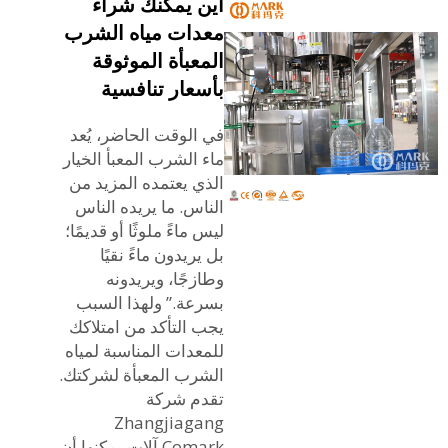
أين يمكنك شراء
معدات مياه الشرب
المعبأة الموثوقة
بأسعار تنافسية
في الوقت الحاضر، يُعد
ماء الشرب المعبأ الخيار
الذي يعتمده المزيد من
الناس. ما يريده الناس
ليس ماءً ملوثًا أو قديمًا؛
بل يريدون ماءً نقيًا
وطازجًا، ويريدونه
بسرعة.” ولهذا السبب
يجب التأكد من امتلاكك
للمعدات المناسبة لمياه
الشرب المعبأة لشركتك.
تقدم شركة
Zhangjiagang
Comark آلات يمكنها أن