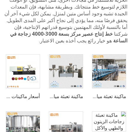
زم لتوسيع خط منتجاتك. وبطريقة مشابهة، فإن المعدات
دة تشبه وجود أساس متين لمنزل. يمكن لكل شيء آخر أن
 فرصًا منه، مما يؤدي إلى نجاح أكبر على المدى الطويل.
النسبة لأولئك المهتمين بتوسيع قدراتهم الإنتاجية، فإن
نا
خط إنتاج عصير مركز بسعة 3000-4000 زجاجة في
عة
هو خيار رائع يجب أخذه بعين الاعتبار.
ماكينة تعبئة مياه دوارة 3 في 1 بسعة 2000 زجاجة بالساعة (CGF8-8-3)
ماكينة تعبئة مياه شرب أوتوماتيكية بسعة 8000 زجاجة بالساعة (CGF16-16-5)
أسعار ماكينات صب القوالب البلاستيكية لزجاجات الحيوانات الأليفة