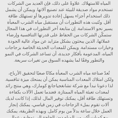
ياه للاستهلاك. علاوةً على ذلك، فإن العديد من الشركات
دم مواد صديقة للبيئة عند تصنيع آلاتها. ويمكن أن يشمل
ك استخدام أجزاء يسهل إعادة تدويرها أو تستهلك طاقة
. وتُثبت هذه التطورات أن مستقبل مياه الشرب المعبأة
 نحو الاستدامة. إن متابعة آخر التطورات في هذا المجال
كّن الشركات من الحفاظ على قدرتها التنافسية وإرضاء
لائها، الذين يبحثون بشكل متزايد عن مواد عالية الجودة
رات مستدامة. ويمكن للمعدات الحديثة الخاصة بزجاجات
اه، المدعومة بأفكار جديدة، أن تساعد الشركات في النمو
والتطور وفقًا لما يشهده السوق من تغيرات سريعة.
عدّ صناعة مياه الشرب المعبأة مكانًا صعبًا لتحقيق الأرباح،
 امتلاك المعدات المناسبة يمكن أن يمنحك ميزة تنافسية.
دعونا نبدأ مع شركة تشانغجياجانغ كومارك، وهي منتج رائد
عدات تعبئة المياه الممتازة. فعندما تعمل الآلات بكفاءة
هلك طاقة أقل، يمكنك توفير المال. لذلك، إذا كانت لديك
ات تقوم بملء الزجاجات في زمن قياسي، يمكنك إنجاز
مل خلال ساعة بدلاً من يوم كامل. وبهذه الطريقة، يمكنك
يع كميات أكبر من المياه دون الحاجة إلى توظيف عمال