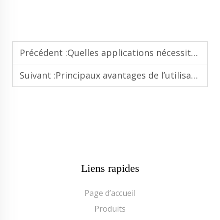
Précédent :
Quelles applications nécessitent des systèmes de remplissage haute vitesse pour boissons gazeuses
Suivant :
Principaux avantages de l’utilisation de machines entièrement automatiques de traitement d’eau minérale
Liens rapides
Page d’accueil
Produits