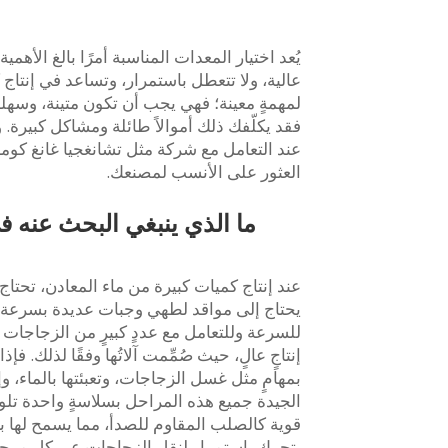
يُعد اختيار المعدات المناسبة أمرًا بالغ الأه
عالية، ولا تتعطل باستمرار، وتساعد في إنتاج 
لمهمةٍ معينة؛ فهي يجب أن تكون متينة، وسهل
فقد يكلّفك ذلك أموالاً طائلة ومشاكل كبيرة. 
عند التعامل مع شركة مثل تشانغجيا غانغ كو
العثور على الأنسب لمصنعك.
ما الذي ينبغي البحث عنه في 
عند إنتاج كميات كبيرة من ماء المعادن، تحتا
يحتاج إلى مواقد لطهي وجبات عديدة بسرعة. أم
للسرعة وللتعامل مع عددٍ كبيرٍ من الزجاجات 
إنتاجٍ عالٍ، حيث صُمِّمت آلاتُها وفقًا لذلك. 
بمهامٍ مثل غسل الزجاجات، وتعبئتها بالماء، و
الجيدة جميع هذه المراحل بسلاسةٍ واحدة تلو ا
قوية كالصلب المقاوم للصدأ، مما يسمح لها بالع
يتحرك باستمرارٍ لنقل الزجاجات عبر كل مرحلة