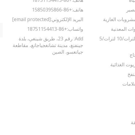
صير
هاتف:
+86-15850395866
مشروبات الغازية
البريد الإلكتروني:
[email protected]
وات المعدنية
واتساب:
+86-18751154413
ماكينة تعبئة 5 لترات/10 لترات/5
Add: رقم 23، طريق شينغي، بلدة
جينفنغ، مدينة تشانغجياجانغ، مقاطعة
جيانغسو، الصين
اج
يوت الغذائية
نفخ
لامات
قة