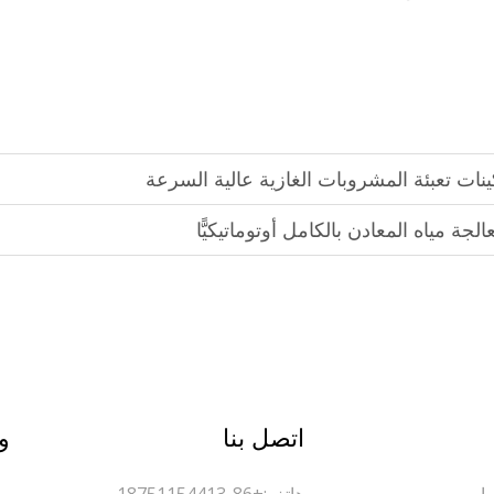
نات تعبئة المشروبات الغازية عالية السرعة
لجة مياه المعادن بالكامل أوتوماتيكيًّا
اتصل بنا
و
اه
هاتف:
+86-18751154413