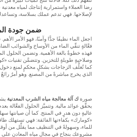
رضا العملاء واستمرارية إنتاجك لمياه معدنية 
لإصلاحها. فهي تدعم عملك بسلاسة، وتساعدك د
ضمن جودة المن
اجعل الماء نظيفًا جدًّا وآمنًا، فهو الأمر الأهم
فعَّالةٍ تنقِّي الماء من الأوساخ والشوائب الض
فهذه خطوةٌ بالغة الأهمية. وتضمن الحلول المت
وصلاحيةٍ طويلةٍ للتخزين. وتتضمَّن تقنيات «ك
كما تُغلَّف الزجاجات بشكلٍ محكمٍ لمنع دخول
الذي يخرج مباشرةً من المصنع. وهو أمرٌ رائعٌ 
صورة
ك
آلة معالجة مياه الشرب المعدنية
يشب
يحقِّق عوائد مالية. وتتميَّز الحلول الفعَّالة ب
عاليةٍ دون هدرٍ في المنتج. كما أن صيانتها سهلةٌ
«كومارك» بكفاءتها الفائقة: فهي تستهلك طاقةً أ
للماء، وسهولةً في التنظيف مما يقلِّل من أوق
مشروعك بنجاحٍ في مجال مياه المعادن على ا