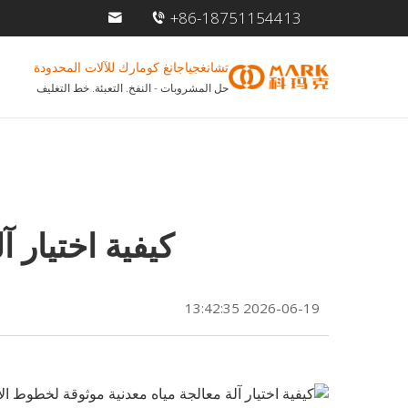
+86-18751154413
تشانغجياجانغ كومارك للآلات المحدودة
حل المشروبات - النفخ. التعبئة. خط التغليف
كيفية اختيار 
2026-06-19 13:42:35