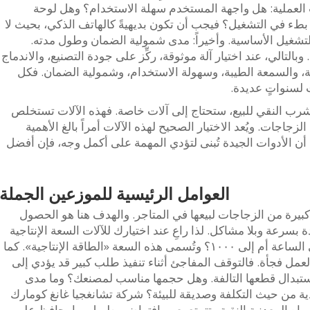
 العملية: هل واجهة المستخدم سهلة الاستخدام؟ وهل لوحة
و بطء في التشغيل؟ فيجب أن تكون بديهيةً كالهاتف الذكي، بحيث لا
التشغيل الأساسية. وأخيراً: مدى شمولية الضمان وطول مدته.
لتالي، عند اختيار آلة موثوقة، ركِّز على جودة التصنيع، والاندماج
ة، والسمعة الطيبة، وسهولة الاستخدام، وشمولية الضمان. فكل
لسنواتٍ عديدة.
شرب النقي للبيع، ستحتاج إلى آلات خاصة. فهذه الآلات تستخلص
 الزجاجات. ويُعد الاختيار الصحيح لهذه الآلات أمراً بالغ الأهمية
 أن الأدوات الجيدة تُبنى لتؤدي المهمة على أكمل وجه، فإن أفضل
العوامل الرئيسية للموزعين الجملة
بيرة من الزجاجات لبيعها في المتاجر. والهدف هنا هو الحصول
سرعة وبلا مشاكل. لذا راعِ عند اختيارك للآلات السعة الإنتاجية
المطلوبة يومياً: هل تحتاج إلى ١٠٠ زجاجة في الساعة أم إلى ١٠٠٠؟ وتُسمى هذه السعة «الطاقة الإنتاجية». كما
مل فجأة. فالتوقف المفاجئ أثناء تنفيذ طلب كبير قد يؤدي إلى
استبدال قطعها التالفة. وهل حجمها مناسب لمصنعك؟ وما مدى
ية من حيث التكلفة وصديقة للبيئة؟ شركة تشانغجيا غانغ كومارك
المياه المعدنية النقية وتتمتع بعمر افتراضي طويل، ما يحافظ على