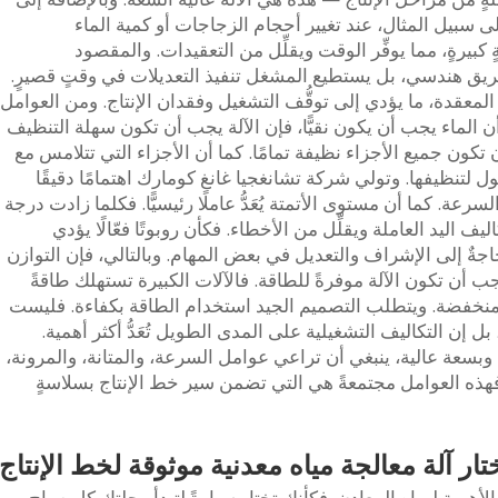
 فعلى سبيل المثال، عند تغيير أحجام الزجاجات أو كمية الماء
 كبيرةٍ، مما يوفِّر الوقت ويقلِّل من التعقيدات. والمقصود
فريق هندسي، بل يستطيع المشغل تنفيذ التعديلات في وقتٍ قصيرٍ.
لمعقدة، ما يؤدي إلى توقُّف التشغيل وفقدان الإنتاج. ومن العوامل
 الماء يجب أن يكون نقيًّا، فإن الآلة يجب أن تكون سهلة التنظيف
 أن تكون جميع الأجزاء نظيفة تمامًا. كما أن الأجزاء التي تتلامس مع
ل لتنظيفها. وتولي شركة تشانغجيا غانغ كومارك اهتمامًا دقيقًا
لسرعة. كما أن مستوى الأتمتة يُعَدُّ عاملًا رئيسيًّا. فكلما زادت درجة
اليف اليد العاملة ويقلِّل من الأخطاء. فكأن روبوتًا فعّالًا يؤدي
حاجةٌ إلى الإشراف والتعديل في بعض المهام. وبالتالي، فإن التوازن
ما يجب أن تكون الآلة موفرةً للطاقة. فالآلات الكبيرة تستهلك طاقةً
باء منخفضة. ويتطلب التصميم الجيد استخدام الطاقة بكفاءة. فليست
بل إن التكاليف التشغيلية على المدى الطويل تُعَدُّ أكثر أهمية.
وبسعة عالية، ينبغي أن تراعي عوامل السرعة، والمتانة، والمرونة،
 فهذه العوامل مجتمعةً هي التي تضمن سير خط الإنتاج بسلاسةٍ
ار آلة معالجة مياه معدنية موثوقة لخط الإنتاج
 الأهمية لمياه المعادن. فكأنك تختار سيارةً لتبدأ رحلتك كل صباح،