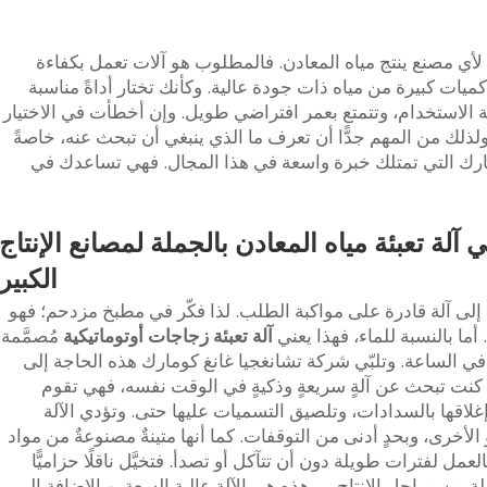
مية لأي مصنع ينتج مياه المعادن. فالمطلوب هو آلات تعمل بكفاءة
كميات كبيرة من مياه ذات جودة عالية. وكأنك تختار أداةً مناسبة
ة الاستخدام، وتتمتع بعمر افتراضي طويل. وإن أخطأت في الاختيار
ولذلك من المهم جدًّا أن تعرف ما الذي ينبغي أن تبحث عنه، خاصةً
مارك التي تمتلك خبرة واسعة في هذا المجال. فهي تساعدك في
آلة تعبئة مياه المعادن بالجملة لمصانع الإنتاج
الكبير
ج إلى آلة قادرة على مواكبة الطلب. لذا فكّر في مطبخ مزدحم؛ فهو
ا بالنسبة للماء، فهذا يعني
آلة تعبئة زجاجات أوتوماتيكية
مُصمَّمة
في الساعة. وتلبّي شركة تشانغجيا غانغ كومارك هذه الحاجة إلى
فإذا كنت تبحث عن آلةٍ سريعةٍ وذكيةٍ في الوقت نفسه، فهي تقوم
إغلاقها بالسدادات، وتلصيق التسميات عليها حتى. وتؤدي الآلة
لأخرى، وبحدٍ أدنى من التوقفات. كما أنها متينةٌ مصنوعةٌ من مواد
مل لفترات طويلة دون أن تتآكل أو تصدأ. فتخيَّل ناقلًا حزاميًّا
ٍ من مراحل الإنتاج — هذه هي الآلة عالية السعة. وبالإضافة إلى