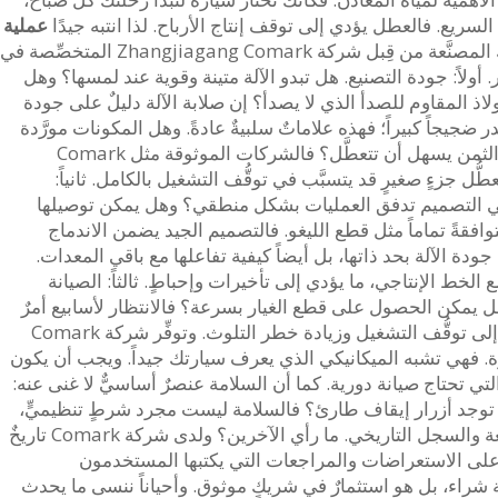
يع. فالعطل يؤدي إلى توقف إنتاج الأرباح. لذا انتبه جيدًا
عملية
الآلات، وبخاصة تلك المصنَّعة من قِبل شركة Zhangjiagang Comark المتخصِّصة في
أولاً: جودة التصنيع. هل تبدو الآلة متينة وقوية عند لمسها؟ وهل
لاذ المقاوم للصدأ الذي لا يصدأ؟ إن صلابة الآلة دليلٌ على جودة
تصدر ضجيجاً كبيراً؛ فهذه علاماتٌ سلبيةٌ عادةً. وهل المكونات مورَّدة
من مورِّدين معروفين أم من مورِّدين رخيصة الثمن يسهل أن تتعطَّل؟ فالشركات الموثوقة مثل Comark
ّل جزءٍ صغيرٍ قد يتسبَّب في توقُّف التشغيل بالكامل. ثانياً:
راعي التصميم تدفق العمليات بشكل منطقي؟ وهل يمكن توصيلها
افقةً تماماً مثل قطع الليغو. فالتصميم الجيد يضمن الاندماج
ة الآلة بحد ذاتها، بل أيضاً كيفية تفاعلها مع باقي المعدات.
الخط الإنتاجي، ما يؤدي إلى تأخيرات وإحباطٍ. ثالثاً: الصيانة
 يمكن الحصول على قطع الغيار بسرعة؟ فالانتظار لأسابيع أمرٌ
سيئٌ للغاية. كما أن صعوبة التنظيف قد تؤدي إلى توقُّف التشغيل وزيادة خطر التلوث. وتوفِّر شركة Comark
رة. فهي تشبه الميكانيكي الذي يعرف سيارتك جيداً. ويجب أن يكون
 تحتاج صيانة دورية. كما أن السلامة عنصرٌ أساسيٌّ لا غنى عنه:
توجد أزرار إيقاف طارئ؟ فالسلامة ليست مجرد شرطٍ تنظيميٍّ،
بل هي ضرورةٌ لحماية العاملين. ورابعاً: السمعة والسجل التاريخي. ما رأي الآخرين؟ ولدى شركة Comark تاريخٌ
على الاستعراضات والمراجعات التي يكتبها المستخدمون
راء، بل هو استثمارٌ في شريكٍ موثوق. وأحياناً ننسى ما يحدث