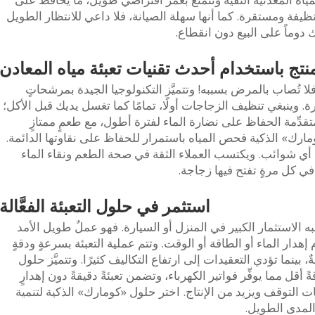
نظيفة ومستقرة. كما أنها سهلة الصيانة، فلا داعي للانتظار الطويل
وماً على البيع دون انقطاع.
تج باستخدام أحدث تقنيات تعبئة مياه المعادن
. فلا تُصاب بالمرض بسببه! وتتميَّز التكنولوجيا الجيدة بمرشحاتٍ
ارة. وينبغي تنظيف الزجاجات أولًا، تمامًا كما تغسل يديك قبل الأكل؛
قدِّمة الحفاظ على نضارة الماء لفترة أطول، مع طعمٍ ممتازٍ
ومارك» الذكية فحص المياه باستمرار للحفاظ على نقاوتها الدائمة.
 أي شوائب. ويكتسب العملاء الثقة في صحة الطعم ونقاء الماء
في كل مرةٍ تفتح فيها زجاجة.
استثمر في حلول التعبئة الفعَّالة
ه الاستثمار الكبير في المنزل أو السيارة. فهو عملٌ طويل الأمد
عدم إهدار الماء أو الطاقة أو الوقت. وتتم عملية التعبئة بسرعةٍ ودقةٍ
، بينما تؤدي التعقيدات إلى ارتفاع التكاليف كثيرًا. وتتميَّز حلول
قل مما يوفِّر فواتير الكهرباء، وتضمن تعبئةً دقيقةً دون إهدارٍ
ات التوقف ويزيد من الإنتاج. اختر حلول «كومارك» الذكية لتنمية
لمدى الطويل.