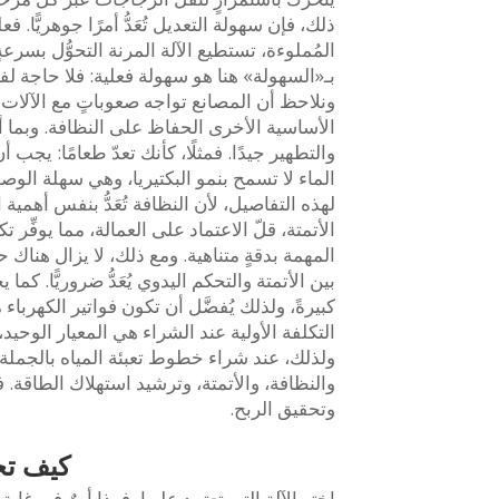
ذلك، فإن سهولة التعديل تُعَدُّ أمرًا جوهريًّا.
المُملوءة، تستطيع الآلة المرنة التحوُّل بسرعةٍ
بـ«السهولة» هنا هو سهولة فعلية: فلا حاجة ل
ونلاحظ أن المصانع تواجه صعوباتٍ مع الآلات ا
الأساسية الأخرى الحفاظ على النظافة. وبما أن
والتطهير جيدًا. فمثلًا، كأنك تعدّ طعامًا: يجب
الماء لا تسمح بنمو البكتيريا، وهي سهلة الوصو
لهذه التفاصيل، لأن النظافة تُعَدُّ بنفس أهمية ا
الأتمتة، قلّ الاعتماد على العمالة، مما يوفِّر تك
المهمة بدقةٍ متناهية. ومع ذلك، لا يزال هناك 
بين الأتمتة والتحكم اليدوي يُعَدُّ ضروريًّا. ك
كبيرةً، ولذلك يُفضَّل أن تكون فواتير الكهر
التكلفة الأولية عند الشراء هي المعيار الوحيد، 
ولذلك، عند شراء خطوط تعبئة المياه بالجملة 
والنظافة، والأتمتة، وترشيد استهلاك الطاقة.
وتحقيق الربح.
كيف تخت
اختر الآلة التي تعتمد عليها، فهذا أمرٌ في غاية