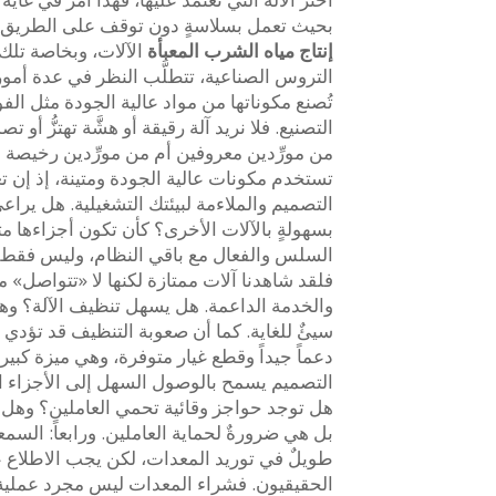
بحيث تعمل بسلاسةٍ دون توقف على الطريق السر
إنتاج مياه الشرب المعبأة
التروس الصناعية، تتطلَّب النظر في عدة أمور. 
تُصنع مكوناتها من مواد عالية الجودة مثل الفو
التصنيع. فلا نريد آلة رقيقة أو هشَّة تهتزُّ أو 
تستخدم مكونات عالية الجودة ومتينة، إذ إن تعطُ
التصميم والملاءمة لبيئتك التشغيلية. هل ي
بسهولةٍ بالآلات الأخرى؟ كأن تكون أجزاءها متو
السلس والفعال مع باقي النظام، وليس فقط جود
فلقد شاهدنا آلات ممتازة لكنها لا «تتواصل» مع 
والخدمة الداعمة. هل يسهل تنظيف الآلة؟ وهل
دعماً جيداً وقطع غيار متوفرة، وهي ميزة كبي
التصميم يسمح بالوصول السهل إلى الأجزاء التي
هل توجد حواجز وقائية تحمي العاملين؟ وهل 
طويلٌ في توريد المعدات، لكن يجب الاطلاع 
الحقيقيون. فشراء المعدات ليس مجرد عملية ش