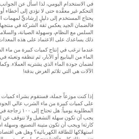
في الاستخدام اليومي، لذا اسأل عن الجوانب
التحكم غير معقَّدة حتى لا تؤدي إلى أخطاء أ
يحتاج المستخدم إلى دليلٍ إرشاديٍّ لمهمات 
فالضمان الجيد يعكس ثقة الشركة في منتجها. وبا
السلس مع النظام، وسهولة الصيانة، والسلام
ذلك يساعدك على الاعتماد على هذه المعدات 
عندما ترغب في إنتاج كميات كبيرة من ماء ال
الماء من الينابيع أو الآبار، ثم تنظفه وتعبئه في
لضمان جودة الماء الذي يشتريه العملاء. وكما
الآلات هي التي تلائم الغرض بدقة!
إذا كنت موزعاً جملة، فستقوم بشراء كميات ك
على كميات كبيرة من ماء الشرب عالي الجودة ب
يجب أن تكون سهلة التشغيل ولا تتوقف عن الع
كارثة! ويجب أن تكون متينة التصنيع، وسهلة 
استهلاكها للطاقة الكهربائية؟ وهل هي اقتصاد
تتفهم ذلك كله. فآلاتنا تنتج كميات كبيرة من 