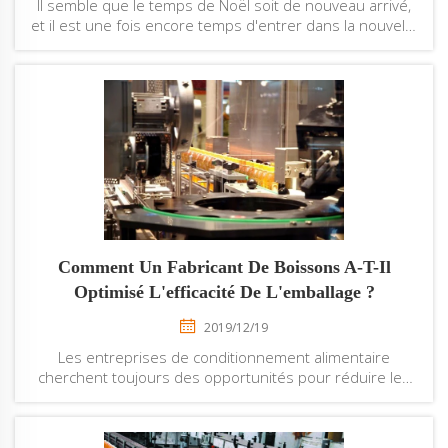
Il semble que le temps de Noël soit de nouveau arrivé,
et il est une fois encore temps d'entrer dans la nouvelle
année. Comark Machinery vous souhaite un joyeux Noël
ainsi qu'à vos proches, et nous vous souhaitons
bonheur et prospérité dans l'année à venir. « Je ne
m'attendais pas ...
Comment Un Fabricant De Boissons A-T-Il
Optimisé L'efficacité De L'emballage ?
2019/12/19
Les entreprises de conditionnement alimentaire
cherchent toujours des opportunités pour réduire les
coûts tout en diminuant l'impact environnemental grâce
à des emballages respectueux de l'environnement.
Pour préserver le goût et la qualité, différents pays