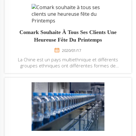
Comark Souhaite À Tous Ses Clients Une
Heureuse Fête Du Printemps
2020/01/17
La Chine est un pays multiethnique et différents
groupes ethniques ont différentes formes de
célébration du Nouvel An. Les traditions des Han, des
Mandchous et des Coréens pendant la fête du
Printemps sont similaires. La famille se réunit. Les gens
mangent des gâteaux de riz, des raviolis et un v...