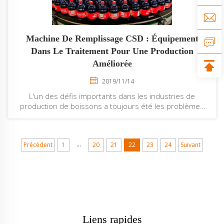
Machine De Remplissage CSD : Équipement
Dans Le Traitement Pour Une Production
Améliorée
2019/11/14
L'un des défis importants dans les industries de
production de boissons a toujours été les problèmes
d'efficacité de production. Aujourd'hui, il existe une
grande variété de machines de remplissage pour les
entreprises de production de boissons. Mais chaque
...
Précédent
1
20
21
22
23
24
Suivant
entrepreneur sait...
Liens rapides