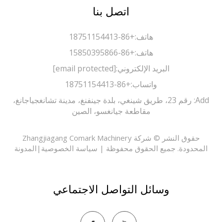
اتصل بنا
هاتف:
+86-18751154413
هاتف:
+86-15850395866
البريد الإلكتروني:
[email protected]
واتساب:
+86-18751154413
Add: رقم 23، طريق شينغي، بلدة جينفنغ، مدينة تشانغجياجانغ،
مقاطعة جيانغسو، الصين
حقوق النشر © شركة Zhangjiagang Comark Machinery
حدودة. جميع الحقوق محفوظة |
سياسة الخصوصية
|
المدونة
وسائل التواصل الاجتماعي