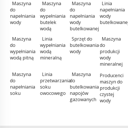
Maszyna
Maszyna
Maszyna
Linia
do
do
do
napełniania
napełniania
wypełniania
napełniania
wody
wody
butelek
wody
butelkowane
wodą
butelkowanej
Maszyna
Linia
Sprzęt do
Maszyna
do
wypełniania
butelkowania
do
wypełniania
wodą
wody
produkcji
wodą pitną
mineralną
wody
mineralnej
Maszyna
Linia
Maszyna
Producenci
do
przetwarzania
do
maszyn do
napełniania
soku
butelkowania
produkcji
soku
owocowego
napojów
czystej
gazowanych
wody