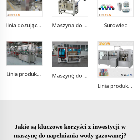
Surowiec
linia dozująca wody pitnej 1,500BPH 3-10L
Maszyna do naklejania samoprzylepnych etykiet na butelki PET lub szklane butelki
Linia produkcyjna maszyny do napełniania puszek napojami energetycznymi
Maszynę do pakowania kartonowego
Linia produkcyjna napojów sokowych w puszach aluminiowych
Jakie są kluczowe korzyści z inwestycji w
maszynę do napełniania wody gazowanej?