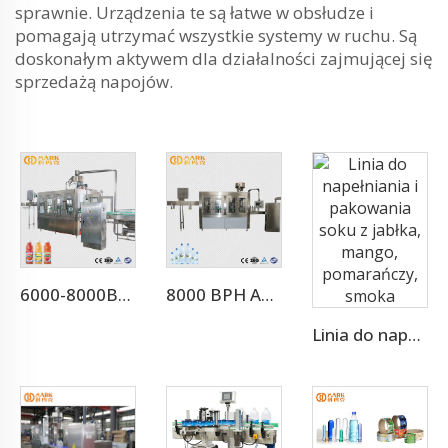
sprawnie. Urządzenia te są łatwe w obsłudze i
pomagają utrzymać wszystkie systemy w ruchu. Są
doskonałym aktywem dla działalności zajmującej się
sprzedażą napojów.
6000-8000BPH Linia do przetwarzania soku aloesowego
8000 BPH Automatyczna maszyna do napełniania wody pitnej (CGF16-16-5)
Linia do napełniania i pakowania soku z jabłka, mango, pomarańczy, smoka