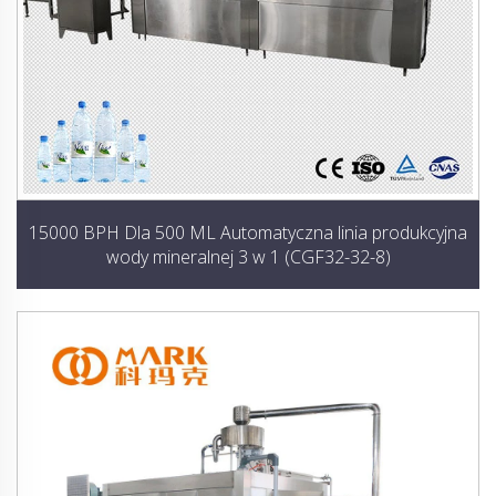
15000 BPH Dla 500 ML Automatyczna linia produkcyjna
wody mineralnej 3 w 1 (CGF32-32-8)