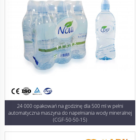
24 000 opakowań na godzinę dla 500 ml w pełni
automatyczna maszyna do napełniania wody mineralnej
(CGF-50-50-15)