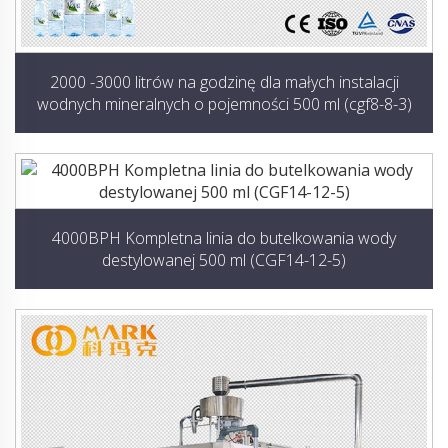
2000 -3000 litrów na godzinę dla małych instalacji
wodnych mineralnych o pojemności 500 ml (cgf8-8-3)
4000BPH Kompletna linia do butelkowania wody
destylowanej 500 ml (CGF14-12-5)