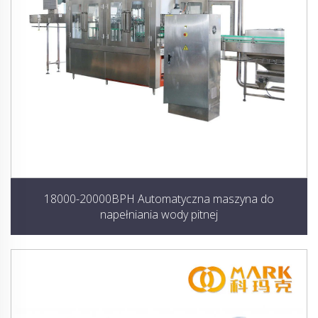
18000-20000BPH Automatyczna maszyna do
napełniania wody pitnej