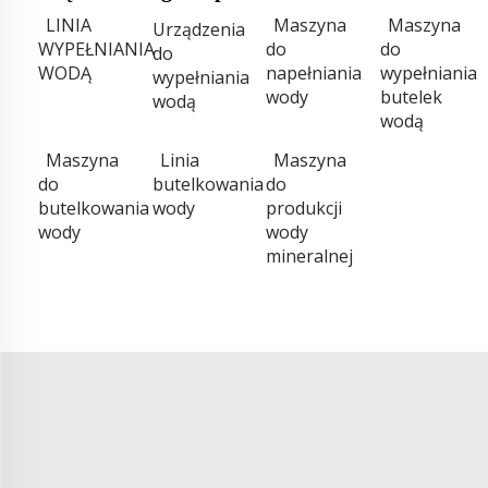
LINIA
Maszyna
Maszyna
Urządzenia
WYPEŁNIANIA
do
do
do
WODĄ
napełniania
wypełniania
wypełniania
wody
butelek
wodą
wodą
Maszyna
Linia
Maszyna
do
butelkowania
do
butelkowania
wody
produkcji
wody
wody
mineralnej