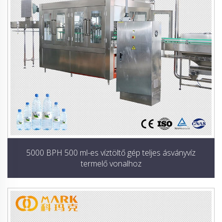
5000 BPH 500 ml-es víztöltő gép teljes ásványvíz
termelő vonalhoz