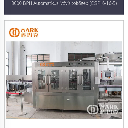
8000 BPH Automatikus ivóvíz töltőgép (CGF16-16-5)