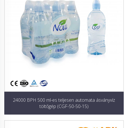
24000 BPH 500 ml-es teljesen automata ásványvíz
töltőgép (CGF-50-50-15)