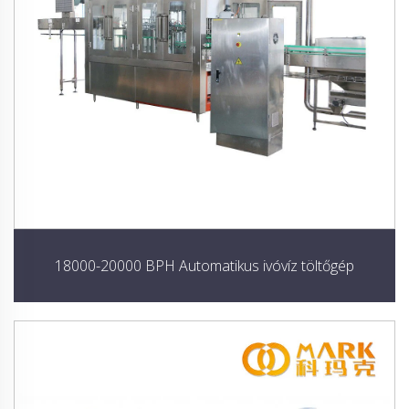
18000-20000 BPH Automatikus ivóvíz töltőgép