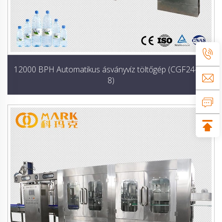
12000 BPH Automatikus ásványvíz töltőgép (CGF24-24-
8)