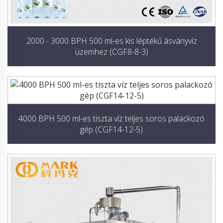
2000 - 3000 BPH 500 ml-es kis léptékű ásványvíz
üzemhez (CGF8-8-3)
4000 BPH 500 ml-es tiszta víz teljes soros palackozó
gép (CGF14-12-5)