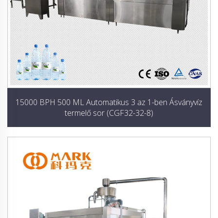
15000 BPH 500 ML Automatikus 3 az 1-ben Ásványvíz
termelő sor (CGF32-32-8)