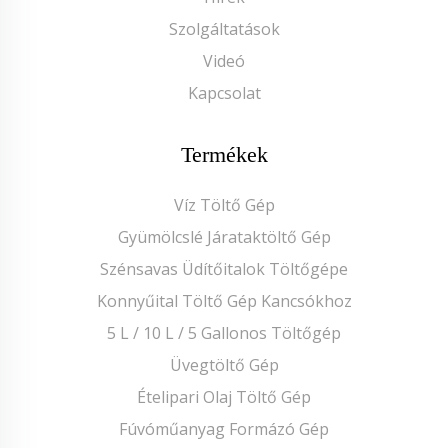
Szolgáltatások
Videó
Kapcsolat
Termékek
Víz Töltő Gép
Gyümölcslé Járataktöltő Gép
Szénsavas Üdítőitalok Töltőgépe
Konnyűital Töltő Gép Kancsókhoz
5 L / 10 L / 5 Gallonos Töltőgép
Üvegtöltő Gép
Ételipari Olaj Töltő Gép
Fúvóműanyag Formázó Gép