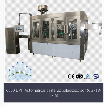
6000 BPH Automatikus tiszta víz palackozó sor (CGF18-
18-6)