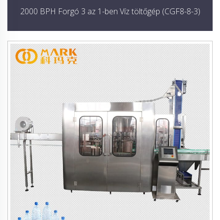
2000 BPH Forgó 3 az 1-ben Víz töltőgép (CGF8-8-3)