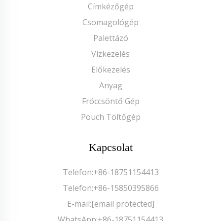
Címkézőgép
Csomagológép
Palettázó
Vízkezelés
Előkezelés
Anyag
Fröccsöntő Gép
Pouch Töltőgép
Kapcsolat
Telefon:
+86-18751154413
Telefon:
+86-15850395866
E-mail:
[email protected]
WhatsApp:
+86-18751154413