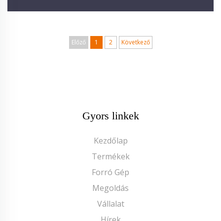
Előző
1
2
Következő
Gyors linkek
Kezdőlap
Termékek
Forró Gép
Megoldás
Vállalat
Hírek