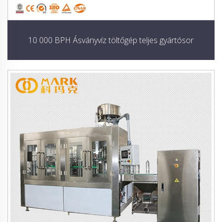
10 000 BPH Ásványvíz töltőgép teljes gyártósor