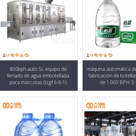
800bph auto 5L equipo de
máquina automática de
llenado de agua embotellada
fabricación de botell
para mascotas ((cgf 6-6-1)
de 1.000 BPH 3-