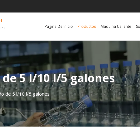
d.
Página De Inicio
Productos
Máquina Caliente
So
nea
de 5 l/10 l/5 galones
o de 5 l/10 l/5 galones