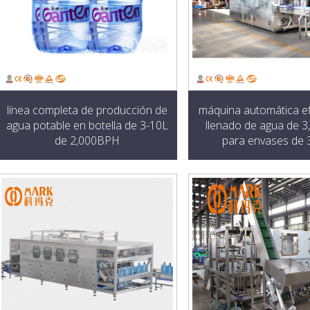
línea completa de producción de
máquina automática ef
agua potable en botella de 3-10L
llenado de agua de 
de 2,000BPH
para envases de 