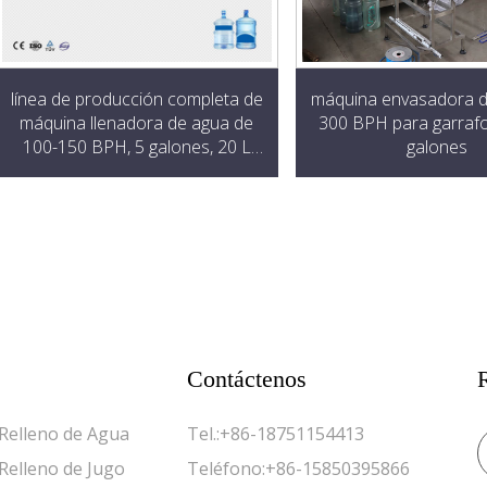
línea de producción completa de
máquina envasadora d
máquina llenadora de agua de
300 BPH para garraf
100-150 BPH, 5 galones, 20 L
galones
con botella de barril PET
Contáctenos
Relleno de Agua
Tel.:
+86-18751154413
Relleno de Jugo
Teléfono:
+86-15850395866