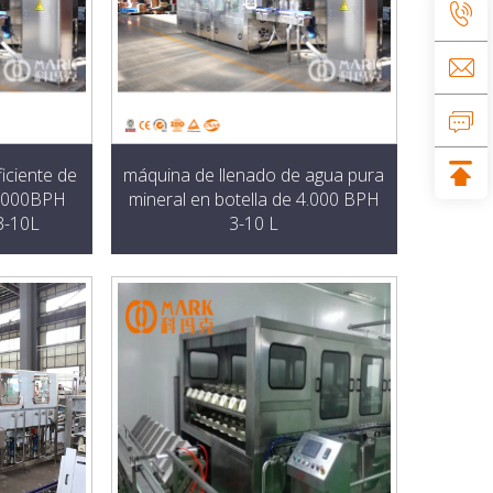
iciente de
máquina de llenado de agua pura
3,000BPH
mineral en botella de 4.000 BPH
3-10L
3-10 L