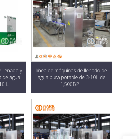
 llenado y
línea de máquinas de llenado de
as de agua
agua pura potable de 3-10L de
10 L
1,500BPH