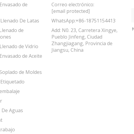
Envasado de
Correo electrónico:
[email protected]
Llenado De Latas
WhatsApp:
+86-18751154413
N
Llenado de
Add: N0. 23, Carretera Xingye,
lones
Pueblo Jinfeng, Ciudad
Zhangjiagang, Provincia de
Llenado de Vidrio
Jiangsu, China
Envasado de Aceite
Soplado de Moldes
Etiquetado
embalaje
r
 De Aguas
t
trabajo