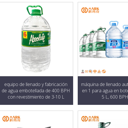
equipo de llenado y fabricación
máquina de llenado au
de agua embotellada de 400 BPH
en 1 para agua en bote
con revestimiento de 3-10 L
5 L, 600 BP