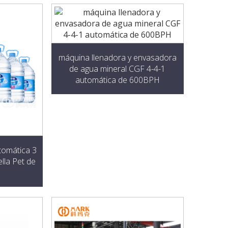
máquina llenadora y envasadora
de agua mineral CGF 4-4-1
automática de 600BPH
tomática 3
lla Pet de
H