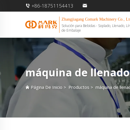
+86-18751154413
Zhangjiagang Comark Machinery Co., Lt
Solución para Bebidas - Soplado, Llenado, Lí
de Embalaje
máquina de llenado 
Página De Inicio
>
Productos
>
máquina de llenad