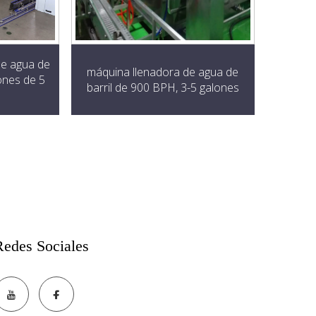
e agua de
máquina llenadora de agua de
ones de 5
barril de 900 BPH, 3-5 galones
Redes Sociales