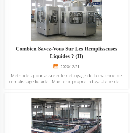
réservoir d'eau brute → filtre multiforme → filtre au
charbon actif → dosage d'inhibiteur d'entartrage...
Combien Savez-Vous Sur Les Remplisseuses
Liquides ? (II)
2020/12/21
Méthodes pour assurer le nettoyage de la machine de
remplissage liquide : Maintenir propre la tuyauterie de la
machine de remplissage liquide. Tous les tubes, en
particulier ceux ayant un contact direct ou indirect avec
les matières, doivent être maintenus propres, nettoyés
chaque semaine, lavés chaque jour, stérilisés chaque...