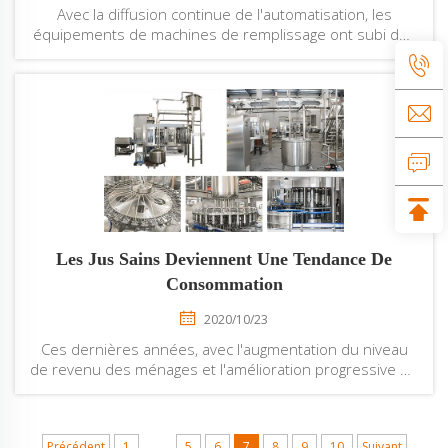
Avec la diffusion continue de l'automatisation, les
équipements de machines de remplissage ont subi des
changements considérables. Comparé aux anciens
équipements de machines de remplissage de liquides,
leur fonctionnement est plus simple, et la véritable
opération par simple pression d'un bouton de la
machine de remplissage...
Les Jus Sains Deviennent Une Tendance De
Consommation
2020/10/23
Ces dernières années, avec l'augmentation du niveau
de revenu des ménages et l'amélioration progressive de
l'alimentation saine, les jus bénéfiques pour la santé
deviennent progressivement la norme sur le marché
des boissons aux jus, ce qui stimule les ventes de jus
...
Précédent
1
5
6
7
8
9
10
Suivant