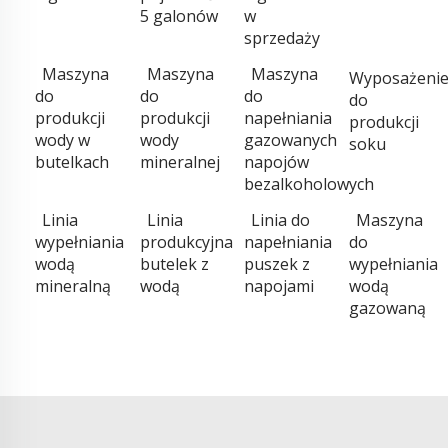
5 galonów
w
sprzedaży
Maszyna
Maszyna
Maszyna
Wyposażeni
do
do
do
do
produkcji
produkcji
napełniania
produkcji
wody w
wody
gazowanych
soku
butelkach
mineralnej
napojów
bezalkoholowych
Linia
Linia
Linia do
Maszyna
wypełniania
produkcyjna
napełniania
do
wodą
butelek z
puszek z
wypełniania
mineralną
wodą
napojami
wodą
gazowaną