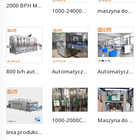
2000 BPH Mała linia produkcyjna soku owocowego
1000-24000BPH Maszyna do napełniania butelek wodą gazowaną, napojem gazowanym
maszyna dozująca wody mineralnej 4,000BPH 3-10L
800 b/h automatyczne 5l maszynowe urządzenia do napełniania butelki z wodą (cgf 6-6-1)
Automatyczna maszyna do etykietowania butli klejem op op
Automatyczna szybkobieżna maszyna do cięcia butelek PE PVC PET
1000-2000CPH Najlepiej Sprzedające się Maszyny do Napełniania Aluminiowych Puszek PET z Napojami Gazowanymi
Maszyna do pakowania kartonów
linia produkcyjna do napełniania wody 100-150 op/b, 5 galonów, 20 L, kompletna maszyna do napełniania wody z butelką PET