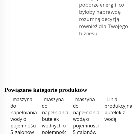
poborze energii, co
byłoby naprawdę
rozumną decyzją
również dla Twojego
biznesu.
Powiązane kategorie produktów
maszyna
maszyna
maszyna
Linia
do
do
do
produkcyjna
napełniania
napełniania
napełniania
butelek z
wody o
butelek
wodą o
wodą
pojemności
wodnych o
pojemności
5 galonów
pojemności
5 galonów