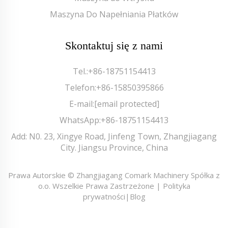
Maszyna Do Napełniania Płatków
Skontaktuj się z nami
Tel.:
+86-18751154413
Telefon:
+86-15850395866
E-mail:
[email protected]
WhatsApp:
+86-18751154413
Add: N0. 23, Xingye Road, Jinfeng Town, Zhangjiagang
City. Jiangsu Province, China
Prawa Autorskie © Zhangjiagang Comark Machinery Spółka z
o.o. Wszelkie Prawa Zastrzeżone |
Polityka
prywatności
|
Blog