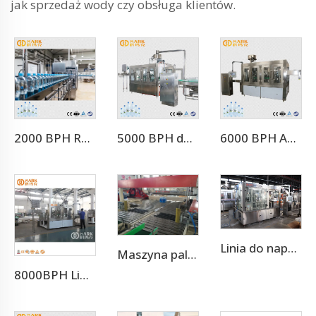
jak sprzedaż wody czy obsługa klientów.
2000 BPH Rotacyjna Maszyna 3 w 1 do Napełniania Wody (CGF8-8-3)
5000 BPH do 500 ml Maszyna do Napełniania Wody do Kompletnej Linii Produkcji Wody Mineralnej
6000 BPH Automatyczna Linia do Rozlewania Wody Pitnej (CGF18-18-6)
Linia do napełniania aluminiowych puszek napojami gazowanymi
Maszyna paletyzująca
8000BPH Linia produkcyjna do napełniania napojów gazowanych