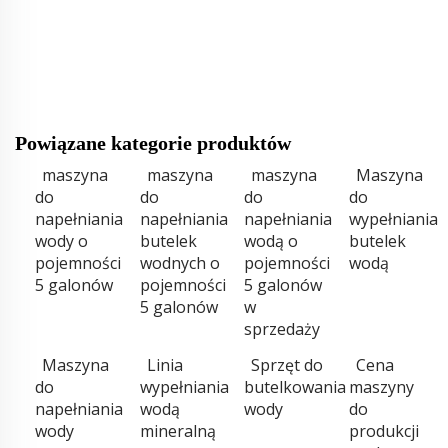
Powiązane kategorie produktów
maszyna
maszyna
maszyna
Maszyna
do
do
do
do
napełniania
napełniania
napełniania
wypełniania
wody o
butelek
wodą o
butelek
pojemności
wodnych o
pojemności
wodą
5 galonów
pojemności
5 galonów
5 galonów
w
sprzedaży
Maszyna
Linia
Sprzęt do
Cena
do
wypełniania
butelkowania
maszyny
napełniania
wodą
wody
do
wody
mineralną
produkcji