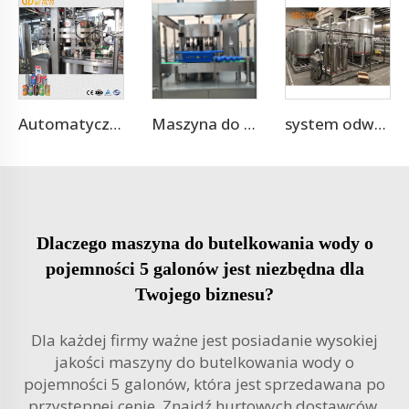
Automatyczna maszyna do napełniania i uszczelniania puszki aluminiowe 330ml o wydajności 3000 puszek na godzinę do piwa rzemieślniczego i napojów owocowych / linia do pakowania piwa w puszki
Maszyna do oznaczania etykiet z folii OPP
system odwróconej osmozy do uzdatniania wody 1-100 ton
Dlaczego maszyna do butelkowania wody o
pojemności 5 galonów jest niezbędna dla
Twojego biznesu?
Dla każdej firmy ważne jest posiadanie wysokiej
jakości maszyny do butelkowania wody o
pojemności 5 galonów, która jest sprzedawana po
przystępnej cenie. Znajdź hurtowych dostawców,