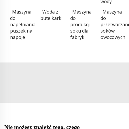
wody
Maszyna
Woda z
Maszyna
Maszyna
do
butelkarki
do
do
napełniania
produkcji
przetwarzan
puszek na
soku dla
soków
napoje
fabryki
owocowych
Nie możesz znaleźć tego, czego