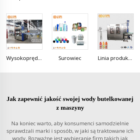
Surowiec
Wysokoprędkościowa maszyna do naklejania etykiet z samoprzylepnym klejem topionym OPP, 12000 BPH
Linia produkcyjna napojów z soków owocowych
Jak zapewnić jakość swojej wody butelkowanej
z maszyny
Na koniec warto, aby konsumenci samodzielnie
sprawdzali marki i sposób, w jaki są traktowane ich
wody. Rozważne jest wybieranie firm takich jak