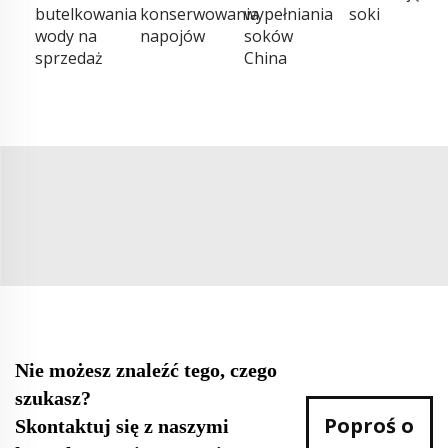
butelkowania
konserwowania
wypełniania
soki
wody na
napojów
soków
sprzedaż
China
Nie możesz znaleźć tego, czego
szukasz?
Poproś o
Skontaktuj się z naszymi