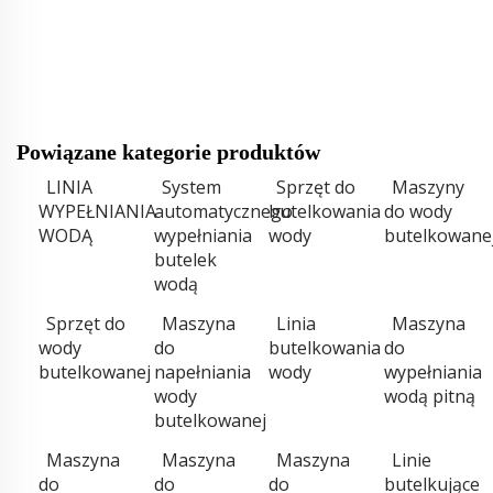
Powiązane kategorie produktów
LINIA
System
Sprzęt do
Maszyny
WYPEŁNIANIA
automatycznego
butelkowania
do wody
WODĄ
wypełniania
wody
butelkowane
butelek
wodą
Sprzęt do
Maszyna
Linia
Maszyna
wody
do
butelkowania
do
butelkowanej
napełniania
wody
wypełniania
wody
wodą pitną
butelkowanej
Maszyna
Maszyna
Maszyna
Linie
do
do
do
butelkujące