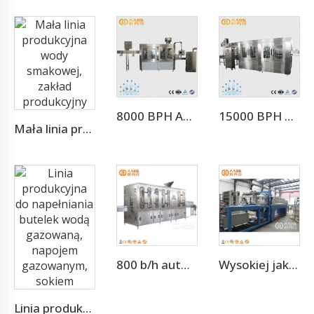
8000 BPH Automatyczna maszyna do napełniania wody pitnej (CGF16-16-5)
15000 BPH Dla 500 ML Automatyczna linia produkcyjna wody mineralnej 3 w 1 (CGF32-32-8)
Mała linia produkcyjna wody smakowej, zakład produkcyjny
800 b/h automatyczne 5l maszynowe urządzenia do napełniania butelki z wodą (cgf 6-6-1)
Wysokiej jakości automatyczna maszyna do owijania folii PE
Linia produkcyjna do napełniania butelek wodą gazowaną, napojem gazowanym, sokiem