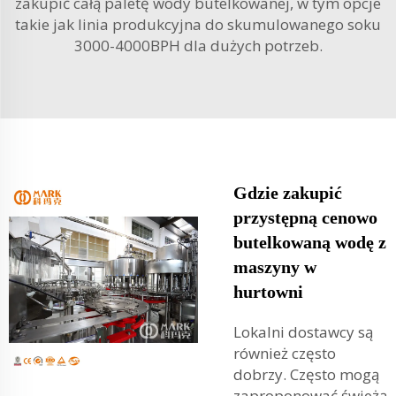
zakupić całą paletę wody butelkowanej, w tym opcje
takie jak
linia produkcyjna do skumulowanego soku
3000-4000BPH
dla dużych potrzeb.
Gdzie zakupić
przystępną cenowo
butelkowaną wodę z
maszyny w
hurtowni
Lokalni dostawcy są
również często
dobrzy. Często mogą
zaproponować świeżą