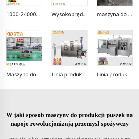
1000-24000BPH Maszyna do napełniania butelek wodą gazowaną, napojem gazowanym
Wysokoprędkościowa maszyna do naklejania etykiet z samoprzylepnym klejem topionym OPP, 12000 BPH
maszyna do butelkowania wody 300 Bph 5 galonów
Maszyna do naklejania samoprzylepnych etykiet
Linia produkcyjna napojów z soków owocowych
Linia produkcyjna napojów sokowych w puszach aluminiowych
W jaki sposób maszyny do produkcji puszek na
napoje rewolucjonizują przemysł spożywczy