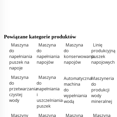
Powiązane kategorie produktów
Maszyna
Maszyna
Maszyna
Linię
do
do
do
produkcyjną
napełniania
napełniania
konserwowania
puszek
puszek na
napojów
napojów
napojowych
napoje
Maszyna
Maszyna
Automatyczna
Maszyneria
do
do
machina
do
przetwarzania
napełniania
do
produkcji
czystej
i
wypełniania
wody
wody
uszczelniania
wodą
mineralnej
puszek
Maszyny
Maszyna
Maszyna
Maszyna