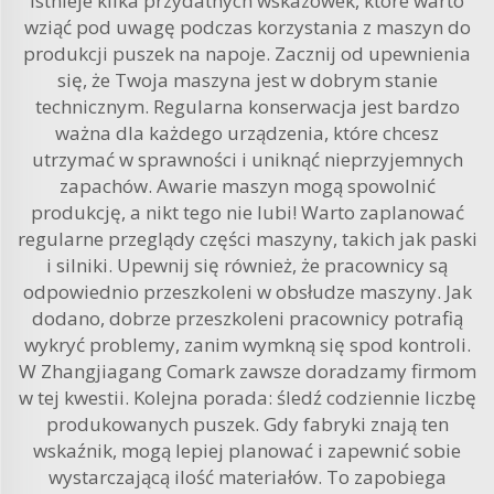
Istnieje kilka przydatnych wskazówek, które warto
wziąć pod uwagę podczas korzystania z maszyn do
produkcji puszek na napoje. Zacznij od upewnienia
się, że Twoja maszyna jest w dobrym stanie
technicznym. Regularna konserwacja jest bardzo
ważna dla każdego urządzenia, które chcesz
utrzymać w sprawności i uniknąć nieprzyjemnych
zapachów. Awarie maszyn mogą spowolnić
produkcję, a nikt tego nie lubi! Warto zaplanować
regularne przeglądy części maszyny, takich jak paski
i silniki. Upewnij się również, że pracownicy są
odpowiednio przeszkoleni w obsłudze maszyny. Jak
dodano, dobrze przeszkoleni pracownicy potrafią
wykryć problemy, zanim wymkną się spod kontroli.
W Zhangjiagang Comark zawsze doradzamy firmom
w tej kwestii. Kolejna porada: śledź codziennie liczbę
produkowanych puszek. Gdy fabryki znają ten
wskaźnik, mogą lepiej planować i zapewnić sobie
wystarczającą ilość materiałów. To zapobiega