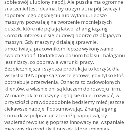
sobie swój ulubiony napój. Ale puszka ma ogromne
znaczenie! Jest idealna, by utrzymać napój świeży i
zapobiec jego pęknięciu lub wylaniu. Lepsze
maszyny pozwalają na tworzenie mocniejszych
puszek, które nie pękają łatwo. Zhangjiagang
Comark interesuje się budową dobrze działających
maszyn. Gdy maszyny działają sprawnie,
umożliwiają pracownikom lepsze wykonywanie
swoich zadań. Dodatkowo poziom hałasu i bałaganu
jest niższy, co poprawia warunki pracy.
Bezpieczniejsza i szybsza produkcja to korzyść dla
wszystkich! Napoje są zawsze gotowe, gdy tylko ktoś
potrzebuje orzeźwienia. Oznacza to zadowolonych
klientów, a właśnie oni są kluczem do rozwoju firm.
W miarę jak te maszyny będą się dalej rozwijać, w
przyszłości prawdopodobnie będziemy mieć jeszcze
ciekawsze napoje. Podsumowując, Zhangjiagang
Comark współpracuje z branżą napojową, by
wspierać rewolucję poprzez innowacyjne, wspaniałe
maszyny do produkcji puszek, które zmieniają