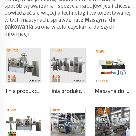
sposób wytwarzania i spożycia napojów. Jeśli chcesz
dowiedzieć się więcej o technologii wykorzystywanej
w tych maszynach, sprawdź nasz
Maszyna do
pakowania
strona w celu uzyskania dalszych
informacji.
linia produkcyjna do skumulowanego soku 3000-4000BPH
linia produkcyjna do napojów z sokiem owocowym 500 ml 12000BPH
Maszyna do Formowania Szyjek Butelek dla Zwierząt Masażyny do Formowania Plastikowego Cena