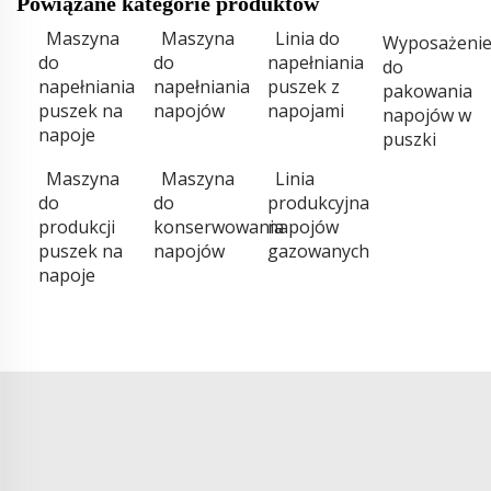
Powiązane kategorie produktów
Maszyna
Maszyna
Linia do
Wyposażeni
do
do
napełniania
do
napełniania
napełniania
puszek z
pakowania
puszek na
napojów
napojami
napojów w
napoje
puszki
Maszyna
Maszyna
Linia
do
do
produkcyjna
produkcji
konserwowania
napojów
puszek na
napojów
gazowanych
napoje