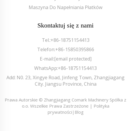
Maszyna Do Napełniania Płatków
Skontaktuj się z nami
Tel.:
+86-18751154413
Telefon:
+86-15850395866
E-mail:
[email protected]
WhatsApp:
+86-18751154413
Add: N0. 23, Xingye Road, Jinfeng Town, Zhangjiagang
City. Jiangsu Province, China
Prawa Autorskie © Zhangjiagang Comark Machinery Spółka z
o.o. Wszelkie Prawa Zastrzeżone |
Polityka
prywatności
|
Blog