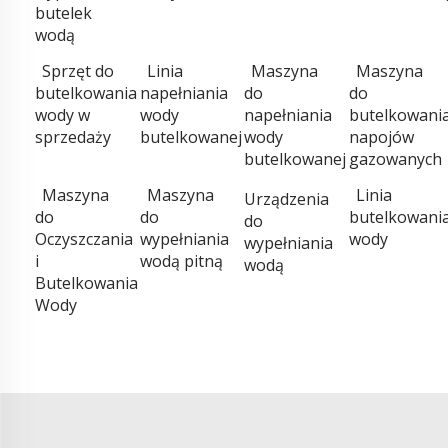
butelek
wodą
Sprzęt do
Linia
Maszyna
Maszyna
butelkowania
napełniania
do
do
wody w
wody
napełniania
butelkowani
sprzedaży
butelkowanej
wody
napojów
butelkowanej
gazowanych
Maszyna
Maszyna
Linia
Urządzenia
do
do
butelkowani
do
Oczyszczania
wypełniania
wody
wypełniania
i
wodą pitną
wodą
Butelkowania
Wody