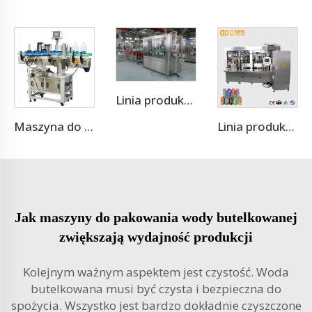
Linia produkcyjna maszyny do napełniania puszek napojami energetycznymi
Maszyna do naklejania samoprzylepnych etykiet na butelki PET lub szklane butelki
Linia produkcji aluminiowych puszek z napojami gazowanymi
Jak maszyny do pakowania wody butelkowanej
zwiększają wydajność produkcji
Kolejnym ważnym aspektem jest czystość. Woda
butelkowana musi być czysta i bezpieczna do
spożycia. Wszystko jest bardzo dokładnie czyszczone