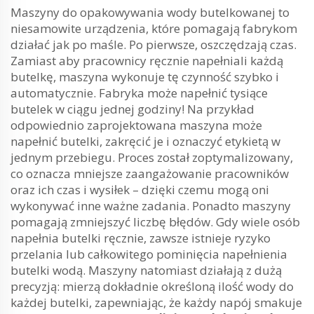
Maszyny do opakowywania wody butelkowanej to
niesamowite urządzenia, które pomagają fabrykom
działać jak po maśle. Po pierwsze, oszczędzają czas.
Zamiast aby pracownicy ręcznie napełniali każdą
butelkę, maszyna wykonuje tę czynność szybko i
automatycznie. Fabryka może napełnić tysiące
butelek w ciągu jednej godziny! Na przykład
odpowiednio zaprojektowana maszyna może
napełnić butelki, zakręcić je i oznaczyć etykietą w
jednym przebiegu. Proces został zoptymalizowany,
co oznacza mniejsze zaangażowanie pracowników
oraz ich czas i wysiłek – dzięki czemu mogą oni
wykonywać inne ważne zadania. Ponadto maszyny
pomagają zmniejszyć liczbę błędów. Gdy wiele osób
napełnia butelki ręcznie, zawsze istnieje ryzyko
przelania lub całkowitego pominięcia napełnienia
butelki wodą. Maszyny natomiast działają z dużą
precyzją: mierzą dokładnie określoną ilość wody do
każdej butelki, zapewniając, że każdy napój smakuje