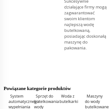
Sukcesywnie
działające firmy mogą
zagwarantować
swoim klientom
najlepszą wodę
butelkowaną,
posiadając doskonałą
maszynę do
pakowania.
Powiązane kategorie produktów
System
Sprzęt do
Woda z
Maszyny
automatycznego
butelkowania
butelkarki
do wody
wypełniania
wody
butelkowane