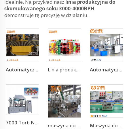
idealnie. Na przykład nasz
linia produkcyjna do
skumulowanego soku 3000-4000BPH
demonstruje tę precyzję w działaniu.
Automatyczna maszyna nawijająca
Linia produkcyjna butelkowania napojów gazowanych
Automatyczna szybkobieżna maszyna do cięcia butelek PE PVC PET
7000 Torb Na Godzinę Maszyna do Napełniania i Zakrywania Torb Stojących
maszyna do butelkowania wody 300 Bph 5 galonów
Maszyna do naklejania samoprzylepnych etykiet