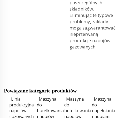
poszczególnych
składników.
Eliminując te typowe
problemy, zakłady
mogą zagwarantować
nieprzerwaną
produkcję napojów
gazowanych.
Powiązane kategorie produktów
Linia
Maszyna
Maszyna
Maszyna
produkcyjna
do
do
do
napojów
butelkowania
butelkowania
napełniania
gazowanych
napojów
napojów
napojami