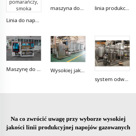
maszyna dozująca wody mineralnej 4,000BPH 3-10L
linia produkcyjna do napełniania wody niegazowanej o wydajności 10 000 BPH
Linia do napełniania i pakowania soku z jabłka, mango, pomarańczy, smoka
Maszynę do pakowania kartonowego
Wysokiej jakości myjka CIP ze stali nierdzewnej do rur
system odwróconej osmozy do uzdatniania wody 1-100 ton
Na co zwrócić uwagę przy wyborze wysokiej
jakości linii produkcyjnej napojów gazowanych