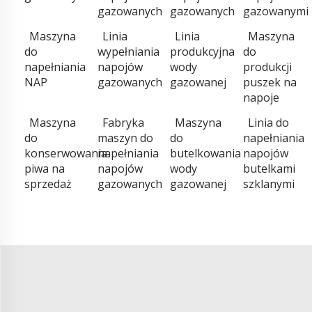
gazowanych
gazowanych
gazowanymi
Maszyna
Linia
Linia
Maszyna
do
wypełniania
produkcyjna
do
napełniania
napojów
wody
produkcji
NAP
gazowanych
gazowanej
puszek na
napoje
Maszyna
Fabryka
Maszyna
Linia do
do
maszyn do
do
napełniania
konserwowania
napełniania
butelkowania
napojów
piwa na
napojów
wody
butelkami
sprzedaż
gazowanych
gazowanej
szklanymi