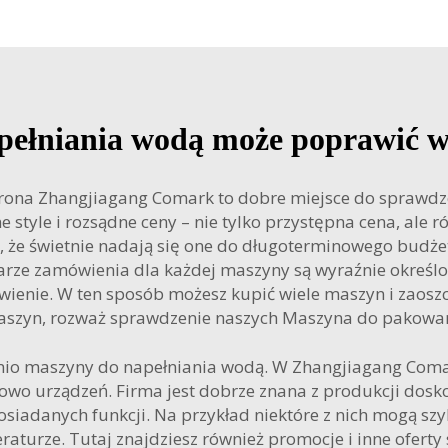
pełniania wodą może poprawić w
trona Zhangjiagang Comark to dobre miejsce do sprawdz
style i rozsądne ceny – nie tylko przystępna cena, ale r
 że świetnie nadają się one do długoterminowego budż
mularze zamówienia dla każdej maszyny są wyraźnie określ
wienie. W ten sposób możesz kupić wiele maszyn i zaoszcz
szyn, rozważ sprawdzenie naszych
Maszyna do pakowa
tanio maszyny do napełniania wodą. W Zhangjiagang Coma
owo urządzeń. Firma jest dobrze znana z produkcji dosk
osiadanych funkcji. Na przykład niektóre z nich mogą sz
raturze. Tutaj znajdziesz również promocje i inne ofert