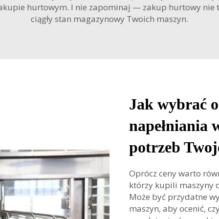
akupie hurtowym. I nie zapominaj — zakup hurtowy nie t
ciągły stan magazynowy Twoich maszyn.
Jak wybrać 
napełniania 
potrzeb Twoj
Oprócz ceny warto równ
którzy kupili maszyny
Może być przydatne wys
maszyn, aby ocenić, cz