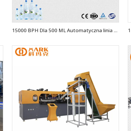
15000 BPH Dla 500 ML Automatyczna linia produkcyjna wody mineralnej 3 w 1 (CGF32-32-8)