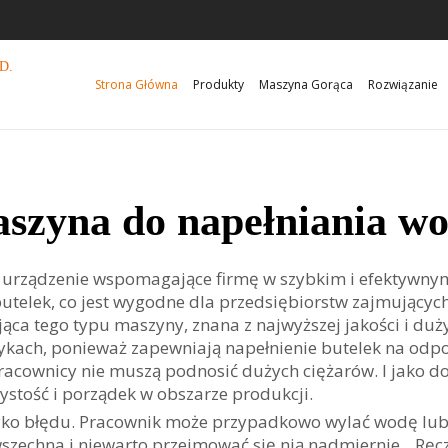
D.
Strona Główna
Produkty
Maszyna Gorąca
Rozwiązanie
szyna do napełniania w
e urządzenie wspomagające firmę w szybkim i efektywny
butelek, co jest wygodne dla przedsiębiorstw zajmujący
ąca tego typu maszyny, znana z najwyższej jakości i duż
ykach, ponieważ zapewniają napełnienie butelek na odp
acownicy nie muszą podnosić dużych ciężarów. I jako d
stość i porządek w obszarze produkcji.
yzyko błędu. Pracownik może przypadkowo wylać wodę lu
zechna i niewarto przejmować się nią nadmiernie. „Ręcz