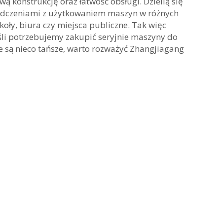
ą konstrukcję oraz łatwość obsługi. Dzielią się
adczeniami z użytkowaniem maszyn w różnych
zkoły, biura czy miejsca publiczne. Tak więc
eśli potrzebujemy zakupić seryjnie maszyny do
e są nieco tańsze, warto rozważyć Zhangjiagang