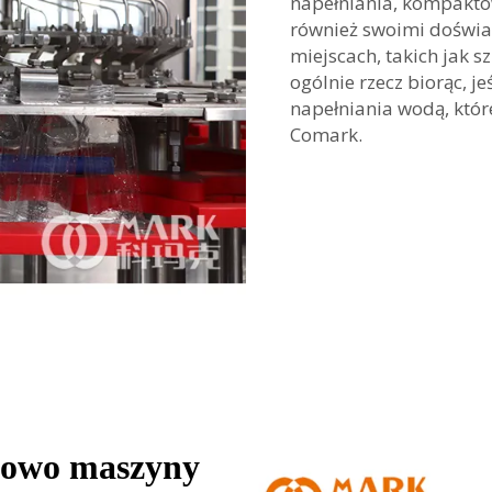
napełniania, kompaktow
również swoimi doświ
miejscach, takich jak s
ogólnie rzecz biorąc, j
napełniania wodą, któr
Comark.
enowo maszyny