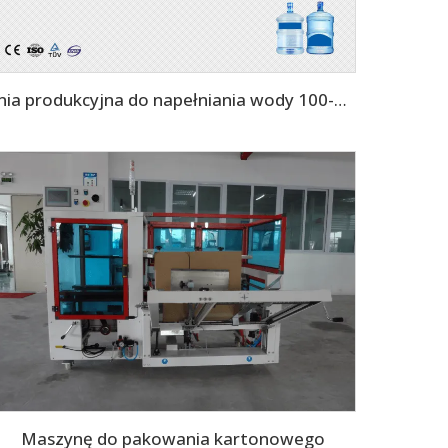
linia produkcyjna do napełniania wody 100-150 op/b, 5 galonów, 20 L, kompletna maszyna do napełniania wody z butelką PET
Maszynę do pakowania kartonowego