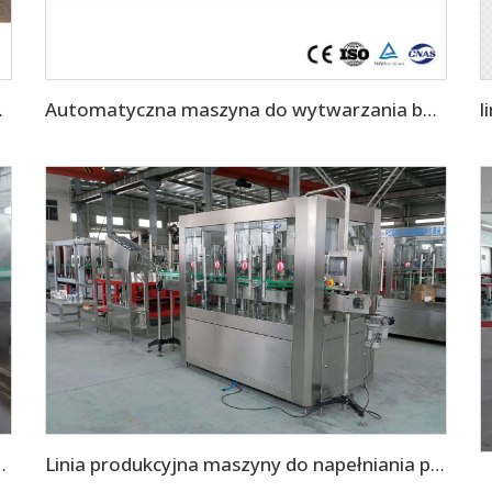
 klejem op op
Automatyczna maszyna do wytwarzania butelek PET metodą rozdmuchiwania na gorąco
ch/Maszyna do Napełniania Puszek
Linia produkcyjna maszyny do napełniania puszek napojami energetycznymi