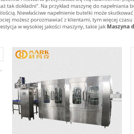
są aż tak dokładni”. Na przykład maszynę do napełniania
 ilością. Niewłaściwe napełnienie butelki może skutkowa
ybciej możesz porozmawiać z klientami, tym więcej czas
tycja w wysokiej jakości maszyny, takie jak
Maszyna d
ody destylowanej 500 ml (CGF14-12-5)