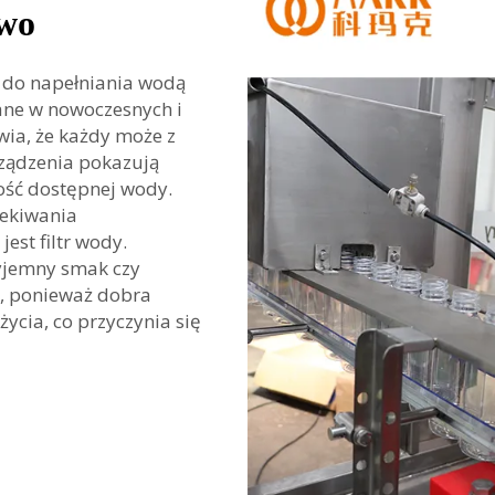
owo
y do napełniania wodą
ane w nowoczesnych i
wia, że każdy może z
urządzenia pokazują
lość dostępnej wody.
zekiwania
st filtr wody.
zyjemny smak czy
ze, ponieważ dobra
ycia, co przyczynia się