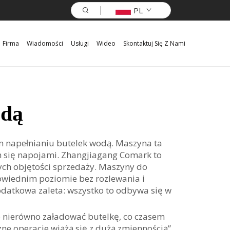
PL
Firma
Wiadomości
Usługi
Wideo
Skontaktuj Się Z Nami
odą
m napełnianiu butelek wodą. Maszyna ta
ch się napojami. Zhangjiagang Comark to
ych objętości sprzedaży. Maszyny do
owiednim poziomie bez rozlewania i
odatkowa zaleta: wszystko to odbywa się w
b nierówno załadować butelkę, co czasem
ne operacje wiążą się z dużą zmiennością”,