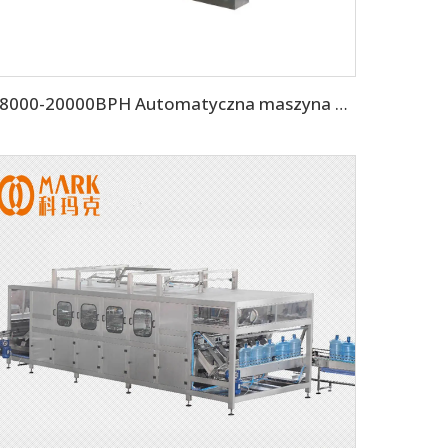
18000-20000BPH Automatyczna maszyna do napełniania wody pitnej