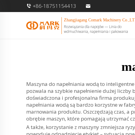
+86-18751154413
Zhangjiagang Comark Machinery Co.,LT
Rozwiązania dla napojów — Linia do
wdmuchiwania, napełniania i pakowania
ma
Maszyna do napełniania wodą to inteligentn
pozwala na szybkie napełnienie dużej liczby 
doświadczona i profesjonalna firma produkuj
napełniania wodą są bardzo korzystne w fabr
marnowania produktu. Oszczędzają czas, a pr
obrębie maszyn, które pomagają utrzymać czy
A także, korzystanie z maszyny zmniejsza r
powoduje odpadnięcie etykiet – sytuacja pows