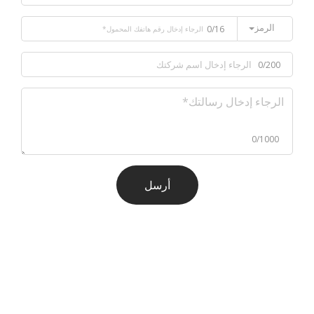
الرمز
0/16
0/200
0/1000
أرسل