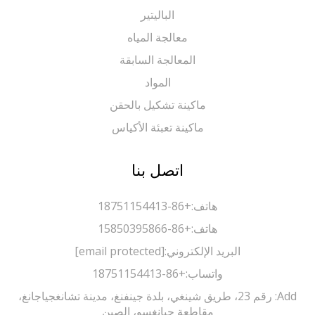
الباليتير
معالجة المياه
المعالجة السابقة
المواد
ماكينة تشكيل بالحقن
ماكينة تعبئة الأكياس
اتصل بنا
هاتف:
+86-18751154413
هاتف:
+86-15850395866
البريد الإلكتروني:
[email protected]
واتساب:
+86-18751154413
Add: رقم 23، طريق شينغي، بلدة جينفنغ، مدينة تشانغجياجانغ،
مقاطعة جيانغسو، الصين