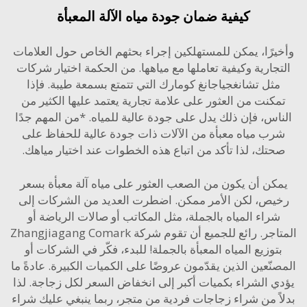
كيفية ضمان جودة مياه الآلة المعبأة
رًا، يمكن للمستهلكين إجراء بحثهم الخاص حول العلامات
جارية وكيفية تعاملها مع مياهها. من الحكمة اختيار شركات
ثل تشانغجياجانغ كومارك التي تتمتع بسمعة طيبة. فإذا
كنت من العثور على علامة تجارية يعتمد عليها الكثير من
س، فإن ذلك يدل على جودة عالية للمياه. *من المهم جدًا
ب مياه معبأة من الآلات ذات جودة عالية للحفاظ على
تك، لذا تأكد من اتباع هذه الخطوات عند اختيار مياهك.
ن أن يكون من الصعب العثور على مياه آلة معبأة بسعر
ص، لكن الأمر ممكن. اضطرت العديد من الشركات إلى
راء المياه بالجملة، مثل المكاتب أو صالات الرياضة أو
المتاجر. رائع للجميع أن تقوم شركة Zhangjiagang Comark
وزيع المياه المعبأة بالجملة! للبدء، فكّر في الشركات أو
ّعين الذين يقدّمون عروضًا على الكميات الكبيرة. عادةً ما
 الشراء بكميات أكبر إلى انخفاض السعر لكل زجاجة. لذا
ً من شراء زجاجات فردية من متجر، ربما ينبغي عليك شراء