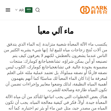
AR
ماء آلي معبأ
 ماء الآلة المعبأة شعبية متزايدة. إنه الماء الذي يتدفق
ات تُنتج زجاجات مياه للبيع لنا. إنها شيء يشربه الكثير من
س عندما يشعرون بالعطش، لكنهم لا يعرفون كيف يتم
عه أو أين يمكن شراؤه. تشانغجياجانغ كومارك: منتجات
نة بجودة عالية. في تشانغجياجانغ كومارك، الكوب ليس
فارغًا أو نصفه مملوءًا، بل تعتمد عملية ملئه على العلم
ة ما إذا كان الماء المعبأ لك مناسبًا! كما أنهم يفهمون
ة المياه النظيفة، لذلك وضعوا معايير وإجراءات تضمن أن
 المياه طازجة وصالحة للشرب.
بعض الخطوات التي يجب اتباعها للتأكد من أن مياه الآلة
أة جيدة. أولاً، فكر في كيفية معالجة المياه. يجب أن تكون
ه من مصدر جيد، مثل عين ماء أو بئر تم اختباره. كما أنه