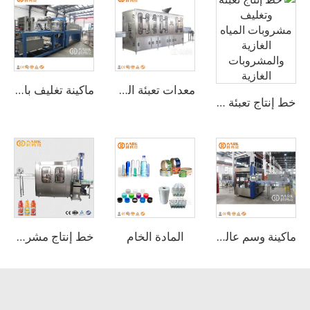
معدات تعبئة المياه المعدنية البلاستيكية سعة 5 لترات بطاقة 800 زجاجة في الساعة (CGF 6-6-1)
ماكينة تغليف بالبلاستيك المُقلص الأوتوماتيكية ذات الجودة العالية
خط إنتاج تعبئة وتغليف مشروبات المياه الغازية والمشروبات الغازية
المادة الخام
ماكينة وسم عالية السرعة بسرعة 12000 زجاجة في الساعة باستخدام ملصقات لاصقة ذائبة حرارياً من نوع OPP
خط إنتاج مشروبات عصير الفواكه الطازجة