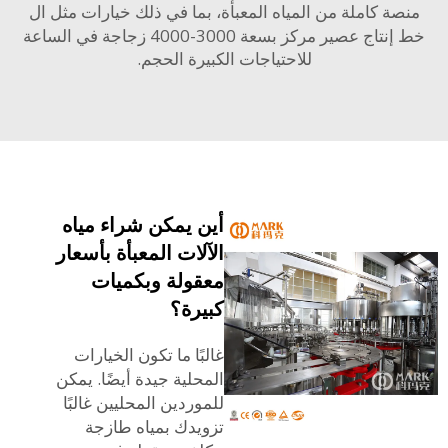
ة كاملة من المياه المعبأة، بما في ذلك خيارات مثل ال
اج عصير مركز بسعة 3000-4000 زجاجة في الساعة
للاحتياجات الكبيرة الحجم.
أين يمكن شراء مياه
الآلات المعبأة بأسعار
معقولة وبكميات
كبيرة؟
غالبًا ما تكون الخيارات
المحلية جيدة أيضًا. يمكن
للموردين المحليين غالبًا
تزويدك بمياه طازجة