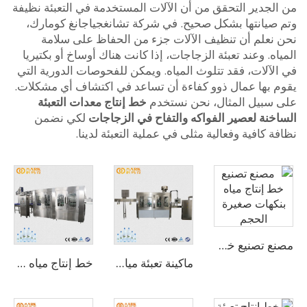
لجدير التحقق من أن الآلات المستخدمة في التعبئة نظيفة
صيانتها بشكل صحيح. في شركة تشانغجياجانغ كومارك،
نعلم أن تنظيف الآلات جزء من الحفاظ على سلامة
ه. وعند تعبئة الزجاجات، إذا كانت هناك أوساخ أو بكتيريا
لآلات، فقد تتلوث المياه. ويمكن للفحوصات الدورية التي
 بها عمال ذوو كفاءة أن تساعد في اكتشاف أي مشكلات.
سبيل المثال، نحن نستخدم
خط إنتاج معدات التعبئة
خنة لعصير الفواكه والتفاح في الزجاجات
لكي نضمن
 كافية وفعالية مثلى في عملية التعبئة لدينا.
مصنع تصنيع خط إنتاج مياه بنكهات صغيرة الحجم
ماكينة تعبئة مياه شرب أوتوماتيكية بسعة 8000 زجاجة بالساعة (CGF16-16-5)
خط إنتاج مياه معدنية أوتوماتيكي 3 في 1 بسعة 15000 زجاجة بالساعة لزجاجات 500 مل (CGF32-32-8)