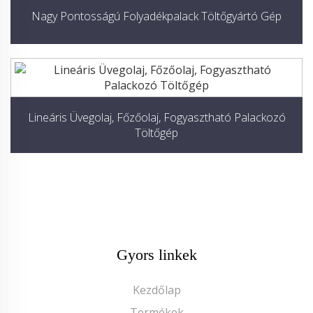
Nagy Pontosságú Folyadékpalack Töltőgyártó Gép
Lineáris Üvegolaj, Főzőolaj, Fogyasztható Palackozó
Töltőgép
Gyors linkek
Kezdőlap
Termékek