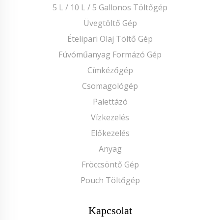
5 L / 10 L / 5 Gallonos Töltőgép
Üvegtöltő Gép
Ételipari Olaj Töltő Gép
Fúvóműanyag Formázó Gép
Címkézőgép
Csomagológép
Palettázó
Vízkezelés
Előkezelés
Anyag
Fröccsöntő Gép
Pouch Töltőgép
Kapcsolat