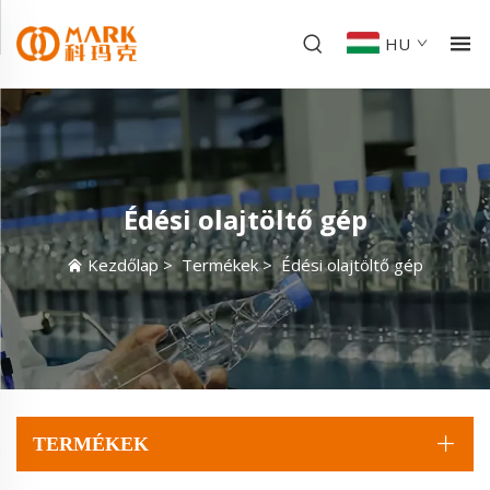
HU
Édési olajtöltő gép
Kezdőlap
>
Termékek
>
Édési olajtöltő gép
TERMÉKEK