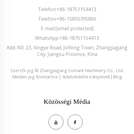
Telefon:
+86-18751154413
Telefon:
+86-15850395866
E-mail:
[email protected]
WhatsApp:
+86-18751154413
Add: N0. 23, Xingye Road, Jinfeng Town, Zhangjiagang
City. Jiangsu Province, Kína
Szerzői jog © Zhangjiagang Comark Machinery Co., Ltd.
Minden jog fenntartva |
Adatvédelmi irányelvek
|
Blog
Közösségi Média