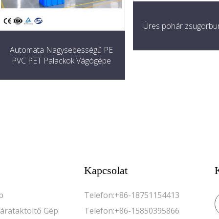
Üres pohár zsugorbu
Automata Nagysebességű PE
PVC PET Palackok Vágógépe
Kapcsolat
p
Telefon:
+86-18751154413
Járataktöltő Gép
Telefon:
+86-15850395866