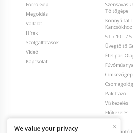
Forró Gép
Szénsavas Üd
Töltőgépe
Megoldás
Konnyűital 
Vállalat
Kancsókhoz
Hírek
5 L / 10 L /
Szolgáltatások
Üvegtöltő G
Videó
Ételipari Ola
Kapcsolat
Fúvóműanya
Címkézőgép
Csomagoló
Palettázó
Vízkezelés
Előkezelés
Anyag
We value your privacy
Fröccsöntő 