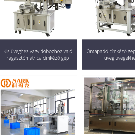
Kis üveghez vagy dobozhoz való
Öntapadó címkéző gép
ragasztómatrica címkéző gép
üveg üvegekh