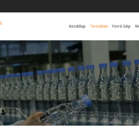
d.
Kezdőlap
Termékek
Forró Gép
M