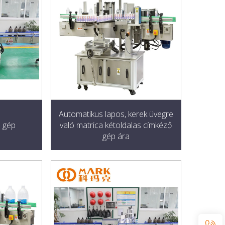
Automatikus lapos, kerek üvegre
ó gép
való matrica kétoldalas címkéző
gép ára