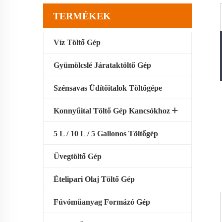
TERMÉKEK
Víz Töltő Gép
Gyümölcslé Járataktöltő Gép
Szénsavas Üdítőitalok Töltőgépe
Konnyűital Töltő Gép Kancsókhoz
5 L / 10 L / 5 Gallonos Töltőgép
Üvegtöltő Gép
Ételipari Olaj Töltő Gép
Fúvóműanyag Formázó Gép