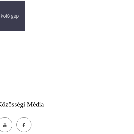
rkoló gép
Közösségi Média