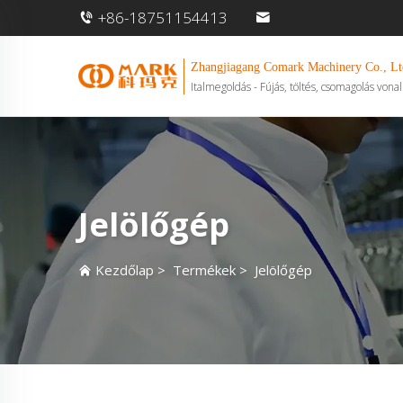
+86-18751154413
Zhangjiagang Comark Machinery Co., Lt
Italmegoldás - Fújás, töltés, csomagolás vonal
Jelölőgép
Kezdőlap
>
Termékek
>
Jelölőgép