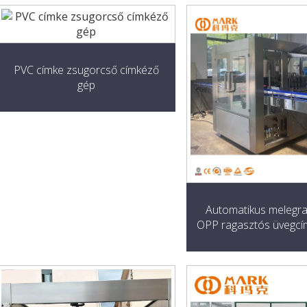
PVC címke zsugorcső címkéző
gép
Automatikus melegr
OPP ragasztós üvegcí