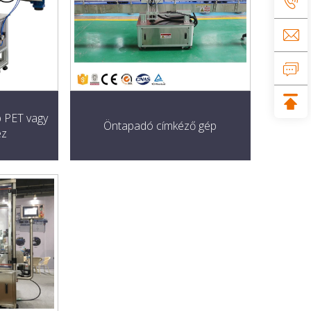
 PET vagy
Öntapadó címkéző gép
ez