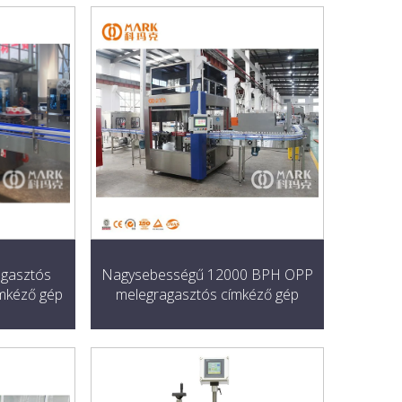
agasztós
Nagysebességű 12000 BPH OPP
mkéző gép
melegragasztós címkéző gép