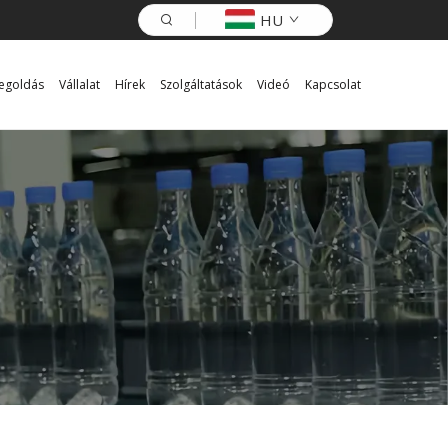
HU
egoldás
Vállalat
Hírek
Szolgáltatások
Videó
Kapcsolat