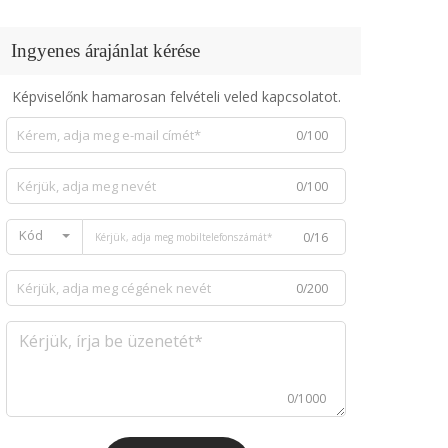
Ingyenes árajánlat kérése
Képviselőnk hamarosan felvételi veled kapcsolatot.
0/100
0/100
Kód
0/16
0/200
0/1000