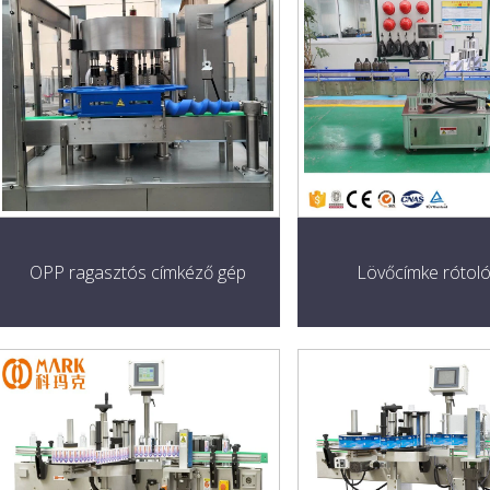
OPP ragasztós címkéző gép
Lövőcímke rótol