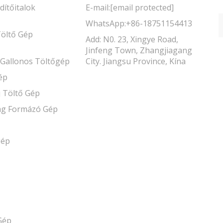
ítőitalok
E-mail:
[email protected]
WhatsApp:
+86-18751154413
Töltő Gép
Add: N0. 23, Xingye Road,
Jinfeng Town, Zhangjiagang
 5 Gallonos Töltőgép
City. Jiangsu Province, Kína
ép
j Töltő Gép
g Formázó Gép
gép
Gép