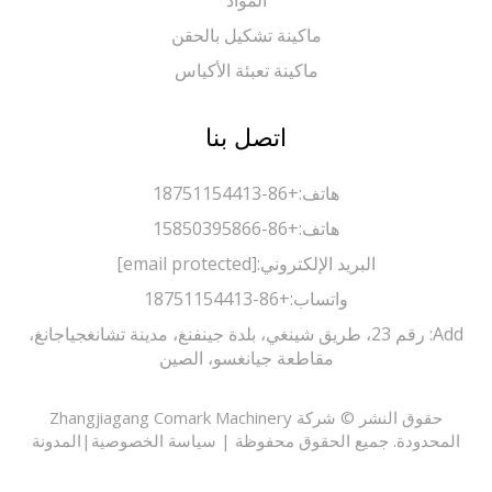
المواد
ماكينة تشكيل بالحقن
ماكينة تعبئة الأكياس
اتصل بنا
هاتف:
+86-18751154413
هاتف:
+86-15850395866
البريد الإلكتروني:
[email protected]
واتساب:
+86-18751154413
Add: رقم 23، طريق شينغي، بلدة جينفنغ، مدينة تشانغجياجانغ،
مقاطعة جيانغسو، الصين
حقوق النشر © شركة Zhangjiagang Comark Machinery
حدودة. جميع الحقوق محفوظة |
سياسة الخصوصية
|
المدونة