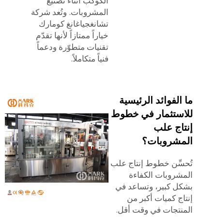
الكوكب أثناء تصنيع
المشروبات. وتُعد شركة
تشانغجياغانغ كومارك
خياراً ممتازاً لأنها تقدّم
تقنيات متطوّرة ودعماً
فنياً متكاملاً.
ما الفوائد الرئيسية
للاستثمار في خطوط
إنتاج علب
المشروبات؟
تُحسِّن خطوط إنتاج علب
المشروبات الكفاءة
بشكل كبير، وتساعد في
إنتاج كميات أكبر من
المنتجات في وقت أقل.