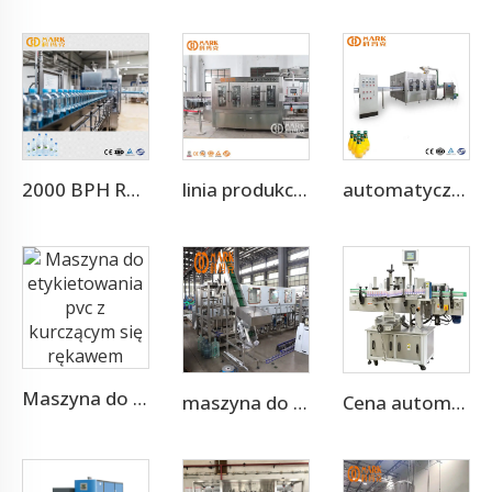
2000 BPH Rotacyjna Maszyna 3 w 1 do Napełniania Wody (CGF8-8-3)
linia produkcyjna do napełniania wody niegazowanej o wydajności 10 000 BPH
automatyczne butelki z sokiem
Maszyna do etykietowania pvc z kurczącym się rękawem
maszyna do butelkowania wody 300 Bph 5 galonów
Cena automatycznej maszyny do naklejania samoprzylepnych etykiet z dwóch stron na płaskie i okrągłe butelki