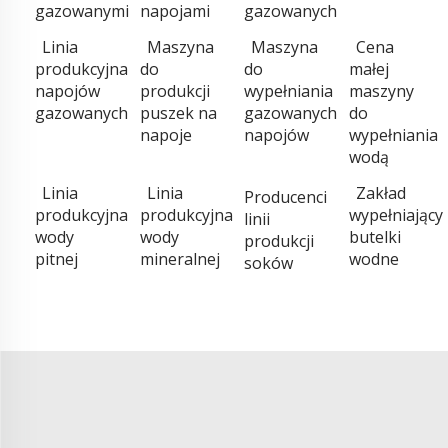
gazowanymi
napojami
gazowanych
Linia
Maszyna
Maszyna
Cena
produkcyjna
do
do
małej
napojów
produkcji
wypełniania
maszyny
gazowanych
puszek na
gazowanych
do
napoje
napojów
wypełniania
wodą
Linia
Linia
Zakład
Producenci
produkcyjna
produkcyjna
wypełniający
linii
wody
wody
butelki
produkcji
pitnej
mineralnej
wodne
soków