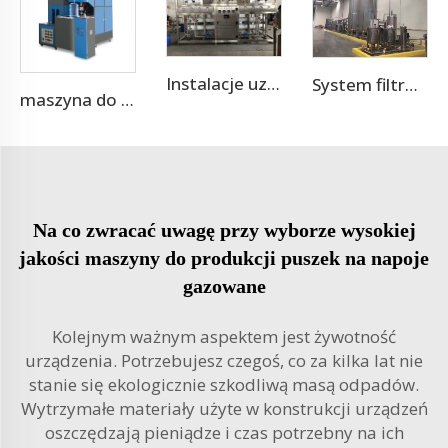
Instalacje uzdatniania wody RO
System filtracji wody z zastosowaniem odwróconej osmozy
maszyna do wytwarzania butelek 20L/5 galonów metodą rozdmuchiwania
Na co zwracać uwagę przy wyborze wysokiej
jakości maszyny do produkcji puszek na napoje
gazowane
Kolejnym ważnym aspektem jest żywotność
urządzenia. Potrzebujesz czegoś, co za kilka lat nie
stanie się ekologicznie szkodliwą masą odpadów.
Wytrzymałe materiały użyte w konstrukcji urządzeń
oszczędzają pieniądze i czas potrzebny na ich