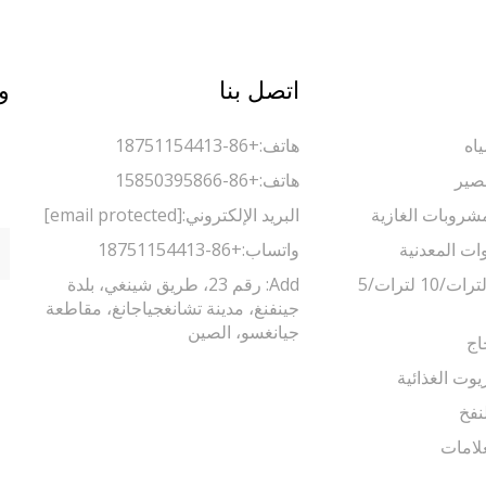
اتصل بنا
و
اه
هاتف:
+86-18751154413
صير
هاتف:
+86-15850395866
مشروبات الغازية
البريد الإلكتروني:
[email protected]
وات المعدنية
واتساب:
+86-18751154413
ماكينة تعبئة 5 لترات/10 لترات/5
Add: رقم 23، طريق شينغي، بلدة
جينفنغ، مدينة تشانغجياجانغ، مقاطعة
جيانغسو، الصين
اج
يوت الغذائية
نفخ
لامات