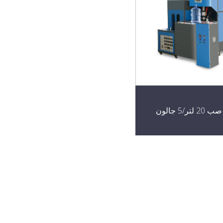
تر/5 جالون