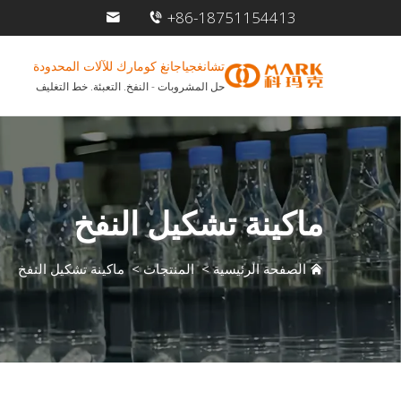
+86-18751154413
تشانغجياجانغ كومارك للآلات المحدودة
حل المشروبات - النفخ. التعبئة. خط التغليف
ماكينة تشكيل النفخ
الصفحة الرئيسية
>
المنتجات
>
ماكينة تشكيل النفخ