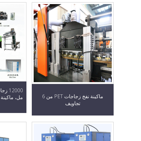
ماكينة نفخ زجاجات PET من 6
تجاويف