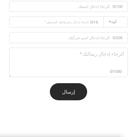
0/100
كود
0/16
0/200
0/1000
إرسال