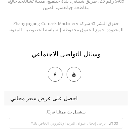
Add: رقم 23، طريق شينغي، بلدة جينفنغ، مدينة تشانغجياجانغ،
مقاطعة جيانغسو، الصين
حقوق النشر © شركة Zhangjiagang Comark Machinery
حدودة. جميع الحقوق محفوظة |
سياسة الخصوصية
|
المدونة
وسائل التواصل الاجتماعي
احصل على عرض سعر مجاني
سيتصل بك ممثلنا قريبًا.
0/100