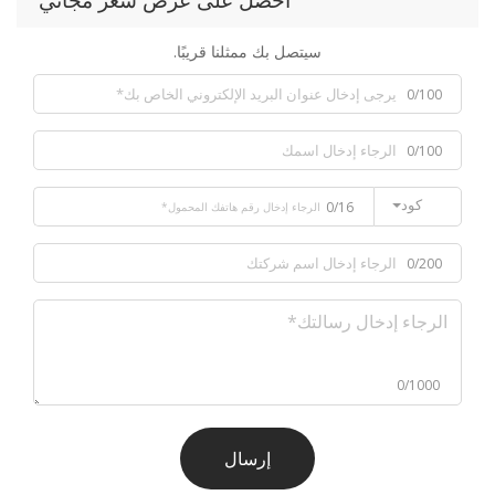
احصل على عرض سعر مجاني
سيتصل بك ممثلنا قريبًا.
0/100
0/100
كود
0/16
0/200
0/1000
إرسال