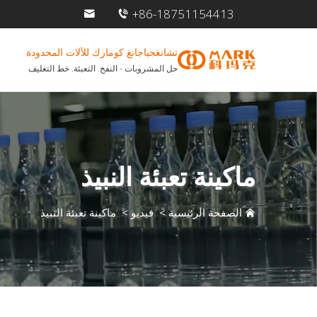
+86-18751154413
تشانغجياجانغ كومارك للآلات المحدودة
حل المشروبات - النفخ. التعبئة. خط التغليف
ماكينة تعبئة النبيذ
الصفحة الرئيسية
>
فيديو
>
ماكينة تعبئة النبيذ