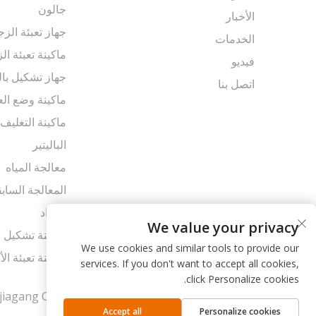
جالون
الأخبار
جهاز تعبئة الزج
الخدمات
ماكينة تعبئة الز
فيديو
جهاز تشكيل بال
اتصل بنا
ماكينة وضع الع
ماكينة التغليف
الباليتير
معالجة المياه
المعالجة الساب
المواد
We value your privacy
ماكينة تشكيل ب
We use cookies and similar tools to provide our
ماكينة تعبئة ال
services. If you don't want to accept all cookies,
click Personalize cookies.
حقوق النشر © شركة Zhangjiagang Comark Machinery المحدودة. جميع الحقوق محفوظة |
Accept all
Personalize cookies