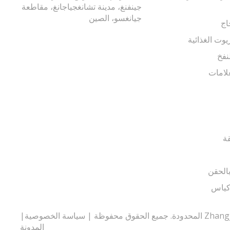
جينفنغ، مدينة تشانغجياجانغ، مقاطعة
جيانغسو، الصين
اج
يوت الغذائية
نفخ
لامات
قة
الحقن
أكياس
سياسة الخصوصية
|
المدونة