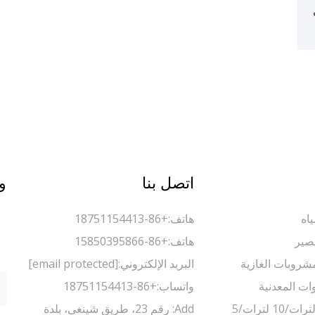
اتصل بنا
و
اه
هاتف:
+86-18751154413
صير
هاتف:
+86-15850395866
مشروبات الغازية
البريد الإلكتروني:
[email protected]
وات المعدنية
واتساب:
+86-18751154413
ماكينة تعبئة 5 لترات/10 لترات/5
Add: رقم 23، طريق شينغي، بلدة