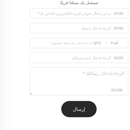
سيتصل بك ممثلنا قريبًا.
0/100
0/100
كود
0/16
0/200
0/1000
إرسال