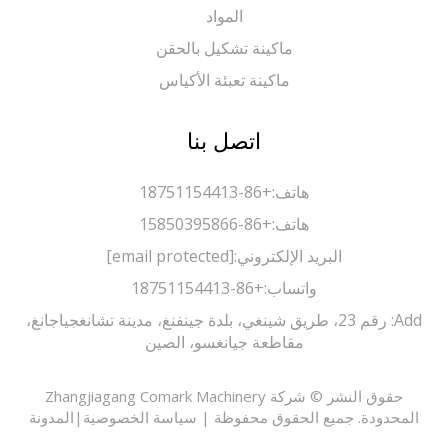
المواد
ماكينة تشكيل بالحقن
ماكينة تعبئة الأكياس
اتصل بنا
هاتف:
+86-18751154413
هاتف:
+86-15850395866
البريد الإلكتروني:
[email protected]
واتساب:
+86-18751154413
Add: رقم 23، طريق شينغي، بلدة جينفنغ، مدينة تشانغجياجانغ،
مقاطعة جيانغسو، الصين
حقوق النشر © شركة Zhangjiagang Comark Machinery
حدودة. جميع الحقوق محفوظة |
سياسة الخصوصية
|
المدونة