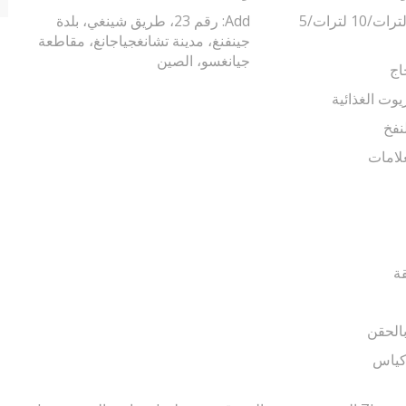
ماكينة تعبئة 5 لترات/10 لترات/5
Add: رقم 23، طريق شينغي، بلدة
جينفنغ، مدينة تشانغجياجانغ، مقاطعة
جيانغسو، الصين
اج
يوت الغذائية
نفخ
لامات
قة
الحقن
أكياس