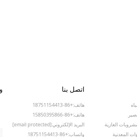
اتصل بنا
و
اه
هاتف:
+86-18751154413
صير
هاتف:
+86-15850395866
مشروبات الغازية
البريد الإلكتروني:
[email protected]
وات المعدنية
واتساب:
+86-18751154413