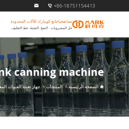
+86-18751154413
تشانغجياجانغ كومارك للآلات المحدودة
حل المشروبات - النفخ. التعبئة. خط التغليف
ink canning machine
الصفحة الرئيسية
>
المنتجات
>
جهاز تعبئة العبوات المع