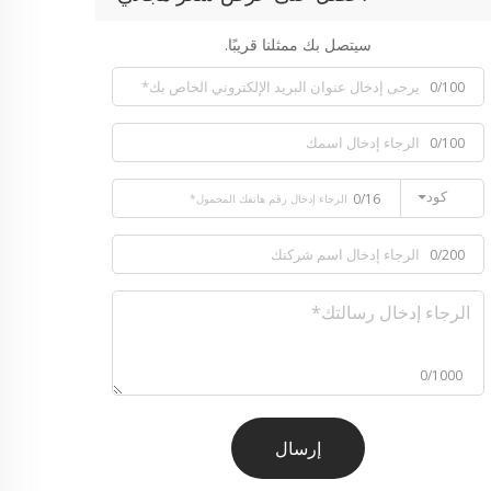
سيتصل بك ممثلنا قريبًا.
0/100
0/100
كود
0/16
0/200
0/1000
إرسال