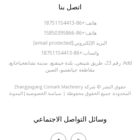
اتصل بنا
هاتف:
+86-18751154413
هاتف:
+86-15850395866
البريد الإلكتروني:
[email protected]
واتساب:
+86-18751154413
Add: رقم 23، طريق شينغي، بلدة جينفنغ، مدينة تشانغجياجانغ،
مقاطعة جيانغسو، الصين
حقوق النشر © شركة Zhangjiagang Comark Machinery
حدودة. جميع الحقوق محفوظة |
سياسة الخصوصية
|
المدونة
وسائل التواصل الاجتماعي