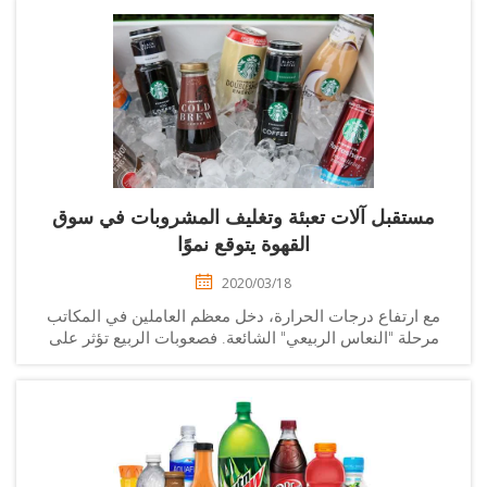
مستقبل آلات تعبئة وتغليف المشروبات في سوق
القهوة يتوقع نموًا
2020/03/18
ع ارتفاع درجات الحرارة، دخل معظم العاملين في المكاتب
مرحلة "النعاس الربيعي" الشائعة. فصعوبات الربيع تؤثر على
ير العمل بالنسبة للموظفين. وللتغلب على هذه الصعوبات،
يختار العديد من العاملين في المكاتب شرب القهوة...