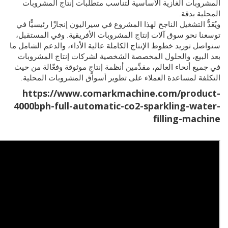
 الأساسية لتناسب متطلبات إنتاج المشروبات
ناجح لهذا المشروع في سيراليون إنجازًا رئيسيًّا في
ات إنتاج المشروبات الأفريقية. وفي المستقبل،
الإنتاج الكاملة عالية الأداء، والدعم الشامل ما
ل المخصصة الشخصية لشركات إنتاج المشروبات
لم، مقدِّمين أنظمة إنتاجٍ موثوقة وفعّالة من حيث
لعملاء على تطوير أسواق المشروبات المحلية.
https://www.comarkmachine.c
4000bph-full-automatic-co2-spar
fi