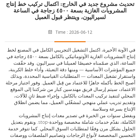
ديد في الخارج: اكتمال تركيب خط إنتاج
المشروبات الغازية بسعة ٤٥٠٠ زجاجة في الساعة
راليون، وينتظر قبول العميل
Time : 2026-06-12
، اكتمل التشغيل التجريبي الكامل في المصنع لخط
إنتاج المشروبات الغازية الأوتوماتيكي بالكامل بسعة ٤٥٠٠ زجاجة في
ناه خصيصًا لعميلنا في سيراليون. وقد حقّقت
اسية — ومنها دقة التعبئة، وأداء خلط الكربنة،
معدات — المتطلبات القياسية المحددة، وبذلك
اهزًا للاعتماد من قِبل العميل. وفور اجتياز مرحلة
سال فريق مهندسين كبار من شركتنا إلى الموقع
ب المعدات بالكامل، وإجراء ضبط ثانٍ للآلات،
ي منهجي لمشغّلي العميل، مما يضمن انطلاق
اسة.
لخبرة في تصدير معدات إنتاج المشروبات
الكاملة، نقدّم خدمات شاملة مخصصة وواحدة-stop. ونقوم بتعديل
فقًا لمتطلبات السوق المحلي. كما تتوفر خدمة
لأنواع الزجاجات وتصاميم الملصقات ووصفات