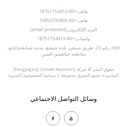
هاتف:
+86-18751154413
هاتف:
+86-15850395866
يد الإلكتروني:
[email protected]
واتساب:
+86-18751154413
 رقم 23، طريق شينغي، بلدة جينفنغ، مدينة تشانغجياجانغ،
مقاطعة جيانغسو، الصين
حقوق النشر © شركة Zhangjiagang Comark Machinery
 الحقوق محفوظة |
سياسة الخصوصية
|
المدونة
ئل التواصل الاجتماعي