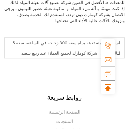
دات
هـ
الأفضل في الصين
شركة تصنيع آلات تعبئة المياه
لذلك
نت مهتمًا بـ
آلة ملء المياه
و
ماكينة تعبئة عصير الليمون
، يرجى
ال بشركة كومارك دون تردد، فسنقدم لك الخدمة بصدق،
ك بالآلات عالية الأداء التي تحتاجها!
ابق:
ماكينة تعبئة مياه سعة 300 زجاجة في الساعة، سعة 5 جالون، تم نقلها إلى الجزائر
الي:
تتمنى شركة كومارك لجميع العملاء عيد ربيع سعيد
روابط سريعة
الصفحة الرئيسية
المنتجات