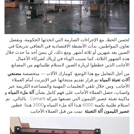
الحظ، مع الإجراءات الصارمة التي اتخذتها الحكومة، وبفضل
 المواطنين، بدأت الأنشطة الاقتصادية في التعافي تدريجيًا في
 بعد شهرين أو ثلاثة أشهر. ومع ذلك، لن ينسَ أحد ما حدث خلال
لشهور الثلاثة، كما تسبب الوباء في إرباك لشركاء الأعمال
نب الذين خططوا لزيارة الصين لاستلام طلبياتهم من المصانع.
ل التعامل مع هذا الوضع،
كومارك
الآلات — متخصصة
مصنعي
تعبئة المياه
تم قرار تقديم منتجاتها عبر الإنترنت أمام العملاء
نب. ومن خلال تلقي التعليمات المهنية والمساعدة الكريمة عبر
ب، حصل العملاء الأجانب على فهم كامل بشأن
آلة ملء المياه
و
ة تعبئة عصير الليمون
التي تصنعها شركة Comark
.
بالتالي،
تم
 طلبية بكمية 6000
هـذا
آلة ملء المياه
و3000
هـذا
خطين
 الليمون
آلة التعبئة
تمت من قبل العملاء الأجانب.