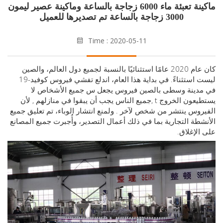
ماكينة تعبئة ماء 6000 زجاجة بالساعة وماكينة عصير ليمون
3000 زجاجة بالساعة تم تصديرها للعميل
Time : 2020-05-11
كان عام 2020 عامًا استثنائيًا بالنسبة لجميع دول العالم، والصين
ليست استثناءً. في بداية هذا العام، اندلع تفشي فيروس كوفيد-19
دينة وسطى بالصين
فيروس يجعل
س
جميع الأشخاص لا
يعون الخروج
t
,
جميع الناس
يجب أن يبقوا في منازلهم
,
لأن
روس ينتشر من شخص لآخر
. ولمنع انتشار الوباء، تم تعليق جميع
طة التجارية بما في ذلك أعمال التصدير، وأُجبرت جميع المصانع
لإغلاق.