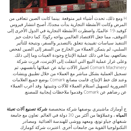
 ذلك، تحدث أشياء غير متوقعة. بينما كانت الصين تتعافى من
 وكانت الأنشطة التجارية بدأت مجددًا، أصبح انتشار فيروس
كوفيد-19 عالميًا، واضطرت الأنشطة التجارية في الدول الأخرى إلى
ف، مما جعل الاقتصاد العالمي يواجه ركودًا. كما دخلت حيز
يذ سياسات تقييدية تتعلق بالتصدير والسفر، ونتيجة للتأثير
ي، لم يتمكن العملاء من الخارج من السفر إلى الصين لفحص
هم، بما في ذلك عملية الإنتاج وجودة العينات وما إلى ذلك.
غرار عملية البيع التي انتقلت إلى الإنترنت، قررت شركة
Comark Machinery اختبار الآلات نيابة عن عملائها بأنفسهم، ثم
 العملية بشكل مباشر مع العملاء من خلال تطبيق ويتشات.
وعند فك خط الإنتاج، قامت مصانع Comark بوضع جميع العلامات
رية لتسهيل استلام العملاء للآلات وتثبيتها. وقد أعرب العملاء
Com وقدموا ملاحظات إيجابية للمصنع.
مارك ماشينري بوصفها شركة متخصصة
شركة تصنيع آلات تعبئة
ه
، وعملاؤها من أكثر من 30 دولة في العالم. تعاون مع جامعة
ي جياو تونغ، ومعهد ووشى للهندسة الغذائية
ومصادر
ولوجيا القوية من جامعات أخرى
.
اعتبرت شركة كومارك