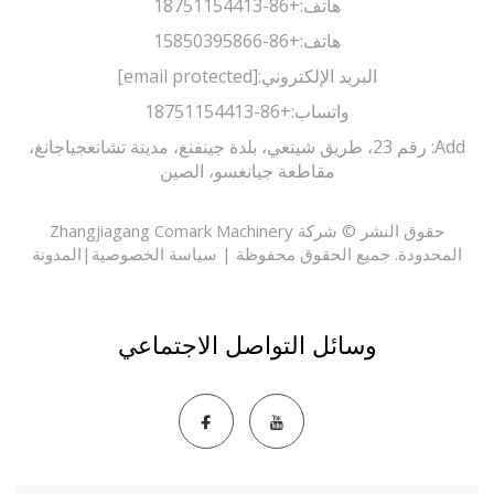
هاتف:
+86-18751154413
هاتف:
+86-15850395866
البريد الإلكتروني:
[email protected]
واتساب:
+86-18751154413
Add: رقم 23، طريق شينغي، بلدة جينفنغ، مدينة تشانغجياجانغ،
مقاطعة جيانغسو، الصين
حقوق النشر © شركة Zhangjiagang Comark Machinery
حدودة. جميع الحقوق محفوظة |
سياسة الخصوصية
|
المدونة
وسائل التواصل الاجتماعي