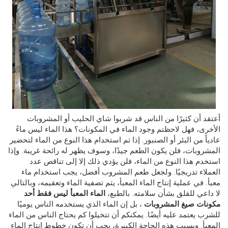
 أن كثيرًا من الناس قد شربوا شاي الحليب أو المشروبات
ى، فهل لاحظتم وجود الماء في المكونات؟ هذا الماء ليس ماءً
ً من البئر أو الصنبور. إذا تم استخدام هذا النوع من الماء لتحضير
وبات، فلن يكون الطعم جيدًا، وسوف يظهر له رائحة غريبة. وإذا
م هذا النوع من الماء، فلن يؤدي ذلك إلا إلى تناقص عدد
اء تدريجيًا. ولجعل طعم المشروب أفضل، يجب استخدام ماء
 في عملية إنتاج الماء المعبأ، يتم تصفية الماء وتعقيمه، وبالتالي
عي للقلق بشأن سلامته. بالطبع،
الماء المعبأ ليس فقط أحد
ات صيغ المشروبات
، بل إن الماء الذي يستخدمه الناس يوميًا
 يعتمد عليه أيضًا. يمكنكم أن تتخيلوا كم يحتاج الناس من الماء
أ. وبسبب هذه الحاجة الكبيرة، يجب أن تكون خطوط إنتاج الماء