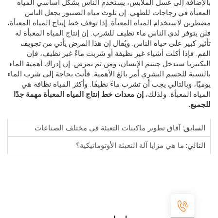
افة إلى غسل الملابس، يستخدم الناس بشكل أساسي المياه
أة في زجاجات للطهي. إن تلوث مياه الصنبور يجعل الناس
ن لاستخدام المياه المعبأة. إذا توقف خط إنتاج المياه المعبأة،
توفر لدى الناس ماء نظيف للشرب. إن إنتاج المياه المعبأة له
 كبير على حياة الناس. ويُقال إن هذا المرض يأتي من تجويف
 فإذا أكلت أشياء غير نظيفة أو شربت ماءً غير نظيف، فإن
يريا ستدخل جسم الإنسان، ومن ثم تمرض. إن إدراك أهمية الماء
بة للجسم البشري أمر بالغ الأهمية. فأنت بحاجة إلى شرب الماء
ا، وبالتالي يجب أن تشرب ماءً نظيفًا. وأكثر المياه نظافة هي
ه المعبأة. ولذلك،
إن معدات خط إنتاج المياه المعبأة مهمة جدًا
ع.
ابق:
آفاق تطوير ماكينات التعبئة في مختلف الصناعات
الي:
ما هي مزايا آلة التعبئة الأوتوماتيكية؟