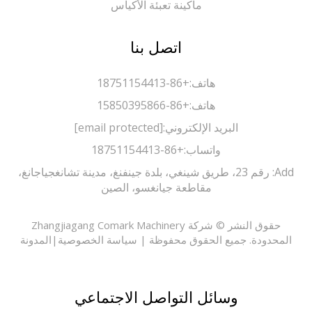
ماكينة تعبئة الأكياس
اتصل بنا
هاتف:
+86-18751154413
هاتف:
+86-15850395866
البريد الإلكتروني:
[email protected]
واتساب:
+86-18751154413
Add: رقم 23، طريق شينغي، بلدة جينفنغ، مدينة تشانغجياجانغ،
مقاطعة جيانغسو، الصين
حقوق النشر © شركة Zhangjiagang Comark Machinery
حدودة. جميع الحقوق محفوظة |
سياسة الخصوصية
|
المدونة
وسائل التواصل الاجتماعي